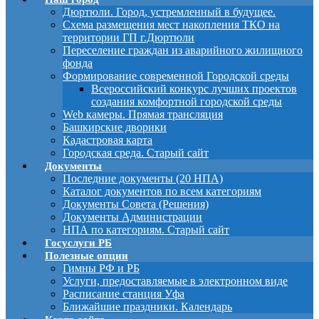
Дюртюли. Город, устремленный в будущее.
Схема размещения мест накопления ТКО на
территории ГП г.Дюртюли
Переселение граждан из аварийного жилищного
фонда
Формирование современной Городской среды
Всероссийский конкурс лучших проектов
создания комфортной городской среды
Web камеры. Прямая трансляция
Башкирские дворики
Кадастровая карта
Городская среда. Старый сайт
Документы
Последние документы (20 НПА)
Каталог документов по всем категориям
Документы Совета (Решения)
Документы Администрации
НПА по категориям. Старый сайт
Госуслуги РБ
Полезные опции
Гимны РФ и РБ
Услуги, предоставляемые в электронном виде
Расписание станция Уфа
Ближайшие праздники. Календарь