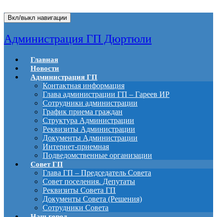
Вкл/выкл навигации
Администрация ГП Дюртюли
Главная
Новости
Администрация ГП
Контактная информация
Глава администрации ГП – Гареев ИР
Сотрудники администрации
График приема граждан
Структура Администрации
Реквизиты Администрации
Документы Администрации
Интернет-приемная
Подведомственные организации
Совет ГП
Глава ГП – Председатель Совета
Совет поселения. Депутаты
Реквизиты Совета ГП
Документы Совета (Решения)
Сотрудники Совета
Наш город