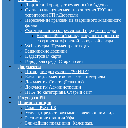
Дюртюли. Город, устремленный в будущее.
Схема размещения мест накопления ТКО на
территории ГП г.Дюртюли
Переселение граждан из аварийного жилищного
фонда
Формирование современной Городской среды
Всероссийский конкурс лучших проектов
создания комфортной городской среды
Web камеры. Прямая трансляция
Башкирские дворики
Кадастровая карта
Городская среда. Старый сайт
Документы
Последние документы (20 НПА)
Каталог документов по всем категориям
Документы Совета (Решения)
Документы Администрации
НПА по категориям. Старый сайт
Госуслуги РБ
Полезные опции
Гимны РФ и РБ
Услуги, предоставляемые в электронном виде
Расписание станция Уфа
Ближайшие праздники. Календарь