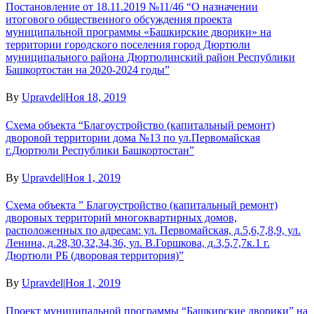
Постановление от 18.11.2019 №11/46 “О назначении
итогового общественного обсуждения проекта
муниципальной программы «Башкирские дворики» на
территории городского поселения город Дюртюли
муниципального района Дюртюлинский район Республики
Башкортостан на 2020-2024 годы”
By
Upravdel
|
Ноя 18, 2019
Схема объекта “Благоустройство (капитальный ремонт)
дворовой территории дома №13 по ул.Первомайская
г.Дюртюли Республики Башкортостан”
By
Upravdel
|
Ноя 1, 2019
Схема объекта ” Благоустройство (капитальный ремонт)
дворовых территорий многоквартирных домов,
расположенных по адресам: ул. Первомайская, д.5,6,7,8,9, ул.
Ленина, д.28,30,32,34,36, ул. В.Горшкова, д.3,5,7,7к.1 г.
Дюртюли РБ (дворовая территория)”
By
Upravdel
|
Ноя 1, 2019
Проект муниципальной программы “Башкирские дворики” на