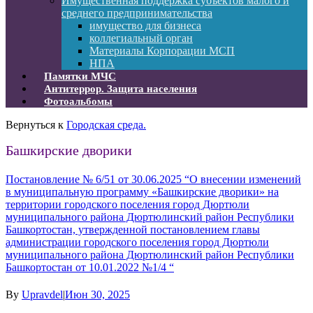
Имущественная поддержка субъектов малого и
среднего предпринимательства
имущество для бизнеса
коллегиальный орган
Материалы Корпорации МСП
НПА
Памятки МЧС
Антитеррор. Защита населения
Фотоальбомы
Вернуться к
Городская среда.
Башкирские дворики
Постановление № 6/51 от 30.06.2025 “О внесении изменений
в муниципальную программу «Башкирские дворики» на
территории городского поселения город Дюртюли
муниципального района Дюртюлинский район Республики
Башкортостан, утвержденной постановлением главы
администрации городского поселения город Дюртюли
муниципального района Дюртюлинский район Республики
Башкортостан от 10.01.2022 №1/4 “
By
Upravdel
|
Июн 30, 2025