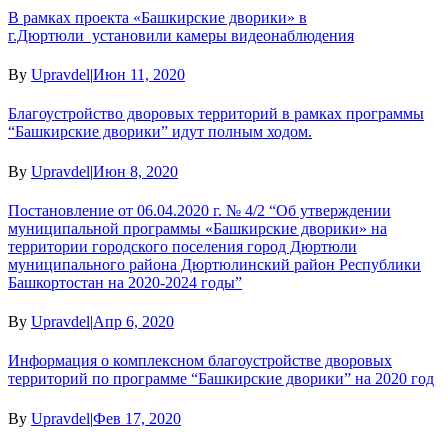
В рамках проекта «Башкирские дворики» в
г.Дюртюли установили камеры видеонаблюдения
By
Upravdel
|
Июн 11, 2020
Благоустройство дворовых территорий в рамках программы
“Башкирские дворики” идут полным ходом.
By
Upravdel
|
Июн 8, 2020
Постановление от 06.04.2020 г. № 4/2 “Об утверждении
муниципальной программы «Башкирские дворики» на
территории городского поселения город Дюртюли
муниципального района Дюртюлинский район Республики
Башкортостан на 2020-2024 годы”
By
Upravdel
|
Апр 6, 2020
Информация о комплексном благоустройстве дворовых
территорий по программе “Башкирские дворики” на 2020 год
By
Upravdel
|
Фев 17, 2020