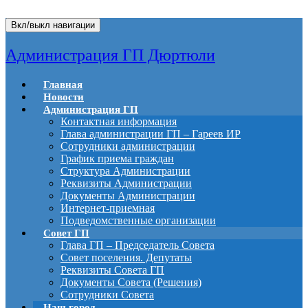
Вкл/выкл навигации
Администрация ГП Дюртюли
Главная
Новости
Администрация ГП
Контактная информация
Глава администрации ГП – Гареев ИР
Сотрудники администрации
График приема граждан
Структура Администрации
Реквизиты Администрации
Документы Администрации
Интернет-приемная
Подведомственные организации
Совет ГП
Глава ГП – Председатель Совета
Совет поселения. Депутаты
Реквизиты Совета ГП
Документы Совета (Решения)
Сотрудники Совета
Наш город