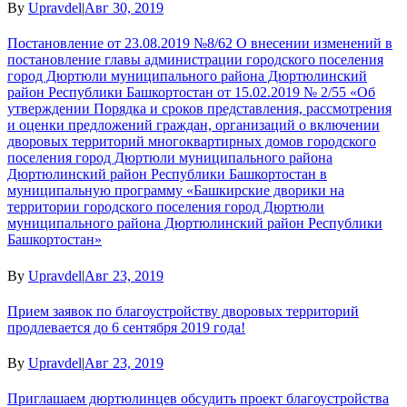
By
Upravdel
|
Авг 30, 2019
Постановление от 23.08.2019 №8/62 О внесении изменений в
постановление главы администрации городского поселения
город Дюртюли муниципального района Дюртюлинский
район Республики Башкортостан от 15.02.2019 № 2/55 «Об
утверждении Порядка и сроков представления, рассмотрения
и оценки предложений граждан, организаций о включении
дворовых территорий многоквартирных домов городского
поселения город Дюртюли муниципального района
Дюртюлинский район Республики Башкортостан в
муниципальную программу «Башкирские дворики на
территории городского поселения город Дюртюли
муниципального района Дюртюлинский район Республики
Башкортостан»
By
Upravdel
|
Авг 23, 2019
Прием заявок по благоустройству дворовых территорий
продлевается до 6 сентября 2019 года!
By
Upravdel
|
Авг 23, 2019
Приглашаем дюртюлинцев обсудить проект благоустройства