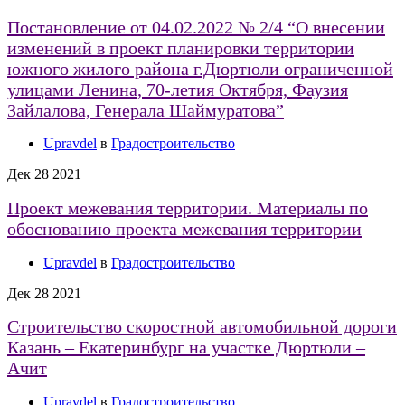
Постановление от 04.02.2022 № 2/4 “О внесении
изменений в проект планировки территории
южного жилого района г.Дюртюли ограниченной
улицами Ленина, 70-летия Октября, Фаузия
Зайлалова, Генерала Шаймуратова”
Upravdel
в
Градостроительство
Дек
28
2021
Проект межевания территории. Материалы по
обоснованию проекта межевания территории
Upravdel
в
Градостроительство
Дек
28
2021
Строительство скоростной автомобильной дороги
Казань – Екатеринбург на участке Дюртюли –
Ачит
Upravdel
в
Градостроительство