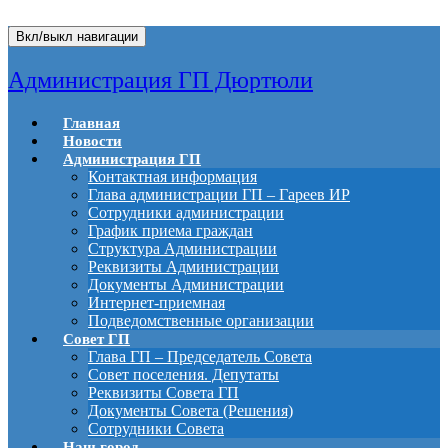
Вкл/выкл навигации
Администрация ГП Дюртюли
Главная
Новости
Администрация ГП
Контактная информация
Глава администрации ГП – Гареев ИР
Сотрудники администрации
График приема граждан
Структура Администрации
Реквизиты Администрации
Документы Администрации
Интернет-приемная
Подведомственные организации
Совет ГП
Глава ГП – Председатель Совета
Совет поселения. Депутаты
Реквизиты Совета ГП
Документы Совета (Решения)
Сотрудники Совета
Наш город