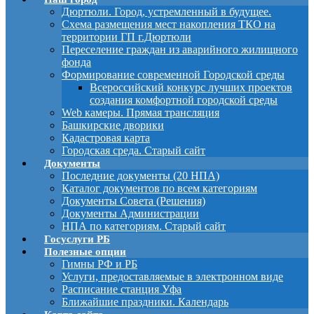
Дюртюли. Город, устремленный в будущее.
Схема размещения мест накопления ТКО на
территории ГП г.Дюртюли
Переселение граждан из аварийного жилищного
фонда
Формирование современной Городской среды
Всероссийский конкурс лучших проектов
создания комфортной городской среды
Web камеры. Прямая трансляция
Башкирские дворики
Кадастровая карта
Городская среда. Старый сайт
Документы
Последние документы (20 НПА)
Каталог документов по всем категориям
Документы Совета (Решения)
Документы Администрации
НПА по категориям. Старый сайт
Госуслуги РБ
Полезные опции
Гимны РФ и РБ
Услуги, предоставляемые в электронном виде
Расписание станция Уфа
Ближайшие праздники. Календарь