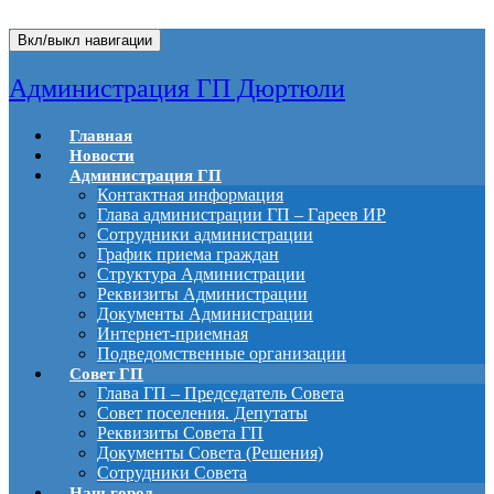
Вкл/выкл навигации
Администрация ГП Дюртюли
Главная
Новости
Администрация ГП
Контактная информация
Глава администрации ГП – Гареев ИР
Сотрудники администрации
График приема граждан
Структура Администрации
Реквизиты Администрации
Документы Администрации
Интернет-приемная
Подведомственные организации
Совет ГП
Глава ГП – Председатель Совета
Совет поселения. Депутаты
Реквизиты Совета ГП
Документы Совета (Решения)
Сотрудники Совета
Наш город