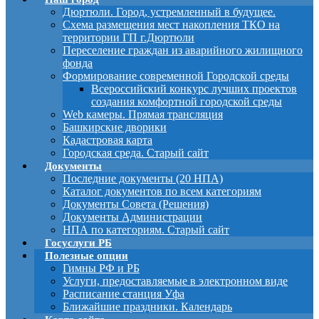
Дюртюли. Город, устремленный в будущее.
Схема размещения мест накопления ТКО на
территории ГП г.Дюртюли
Переселение граждан из аварийного жилищного
фонда
Формирование современной Городской среды
Всероссийский конкурс лучших проектов
создания комфортной городской среды
Web камеры. Прямая трансляция
Башкирские дворики
Кадастровая карта
Городская среда. Старый сайт
Документы
Последние документы (20 НПА)
Каталог документов по всем категориям
Документы Совета (Решения)
Документы Администрации
НПА по категориям. Старый сайт
Госуслуги РБ
Полезные опции
Гимны РФ и РБ
Услуги, предоставляемые в электронном виде
Расписание станция Уфа
Ближайшие праздники. Календарь