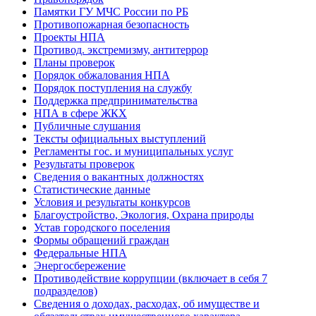
Памятки ГУ МЧС России по РБ
Противопожарная безопасность
Проекты НПА
Противод. экстремизму, антитеррор
Планы проверок
Порядок обжалования НПА
Порядок поступления на службу
Поддержка предпринимательства
НПА в сфере ЖКХ
Публичные слушания
Тексты официальных выступлений
Регламенты гос. и муниципальных услуг
Результаты проверок
Сведения о вакантных должностях
Статистические данные
Условия и результаты конкурсов
Благоустройство, Экология, Охрана природы
Устав городского поселения
Формы обращений граждан
Федеральные НПА
Энергосбережение
Противодействие коррупции (включает в себя 7
подразделов)
Сведения о доходах, расходах, об имуществе и