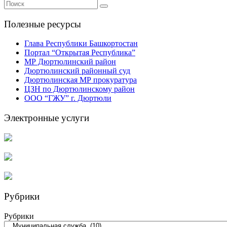
Полезные ресурсы
Глава Республики Башкортостан
Портал “Открытая Республика”
МР Дюртюлинский район
Дюртюлинский районный суд
Дюртюлинская МР прокуратура
ЦЗН по Дюртюлинскому район
ООО “ГЖУ” г. Дюртюли
Электронные услуги
Рубрики
Рубрики