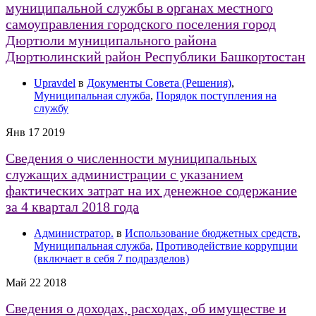
муниципальной службы в органах местного
самоуправления городского поселения город
Дюртюли муниципального района
Дюртюлинский район Республики Башкортостан
Upravdel
в
Документы Совета (Решения)
,
Муниципальная служба
,
Порядок поступления на
службу
Янв
17
2019
Сведения о численности муниципальных
служащих администрации с указанием
фактических затрат на их денежное содержание
за 4 квартал 2018 года
Администратор.
в
Использование бюджетных средств
,
Муниципальная служба
,
Противодействие коррупции
(включает в себя 7 подразделов)
Май
22
2018
Сведения о доходах, расходах, об имуществе и