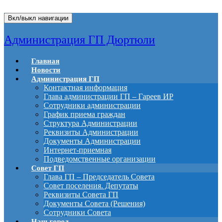
Вкл/выкл навигации
Администрация ГП Дюртюли
Главная
Новости
Администрация ГП
Контактная информация
Глава администрации ГП – Гареев ИР
Сотрудники администрации
График приема граждан
Структура Администрации
Реквизиты Администрации
Документы Администрации
Интернет-приемная
Подведомственные организации
Совет ГП
Глава ГП – Председатель Совета
Совет поселения. Депутаты
Реквизиты Совета ГП
Документы Совета (Решения)
Сотрудники Совета
Наш город