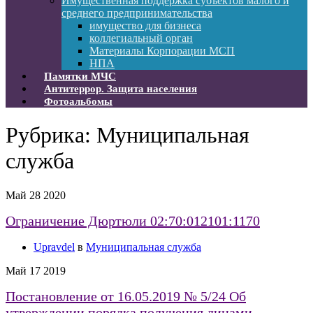
Имущественная поддержка субъектов малого и
среднего предпринимательства
имущество для бизнеса
коллегиальный орган
Материалы Корпорации МСП
НПА
Памятки МЧС
Антитеррор. Защита населения
Фотоальбомы
Рубрика:
Муниципальная
служба
Май
28
2020
Ограничение Дюртюли 02:70:012101:1170
Upravdel
в
Муниципальная служба
Май
17
2019
Постановление от 16.05.2019 № 5/24 Об
утверждении порядка получения лицами,