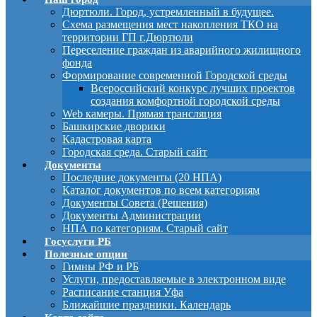
Дюртюли. Город, устремленный в будущее.
Схема размещения мест накопления ТКО на
территории ГП г.Дюртюли
Переселение граждан из аварийного жилищного
фонда
Формирование современной Городской среды
Всероссийский конкурс лучших проектов
создания комфортной городской среды
Web камеры. Прямая трансляция
Башкирские дворики
Кадастровая карта
Городская среда. Старый сайт
Документы
Последние документы (20 НПА)
Каталог документов по всем категориям
Документы Совета (Решения)
Документы Администрации
НПА по категориям. Старый сайт
Госуслуги РБ
Полезные опции
Гимны РФ и РБ
Услуги, предоставляемые в электронном виде
Расписание станция Уфа
Ближайшие праздники. Календарь