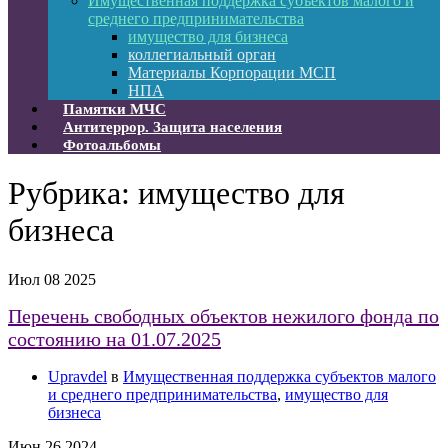
Имущественная поддержка субъектов малого и
среднего предпринимательства
имущество для бизнеса
коллегиальный орган
Материалы Корпорации МСП
НПА
Памятки МЧС
Антитеррор. Защита населения
Фотоальбомы
Рубрика:
имущество для
бизнеса
Июл
08
2025
Перечень свободных объектов нежилого фонда по
состоянию на 01.07.2025
Upravdel
в
Имущественная поддержка субъектов малого
и среднего предпринимательства
,
имущество для
бизнеса
Июн
26
2024