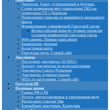
Дюртюли. Город, устремленный в будущее.
Схема размещения мест накопления ТКО на
территории ГП г.Дюртюли
Переселение граждан из аварийного жилищного
фонда
Формирование современной Городской среды
Всероссийский конкурс лучших проектов
создания комфортной городской среды
Web камеры. Прямая трансляция
Башкирские дворики
Кадастровая карта
Городская среда. Старый сайт
Документы
Последние документы (20 НПА)
Каталог документов по всем категориям
Документы Совета (Решения)
Документы Администрации
НПА по категориям. Старый сайт
Госуслуги РБ
Полезные опции
Гимны РФ и РБ
Услуги, предоставляемые в электронном виде
Расписание станция Уфа
Ближайшие праздники. Календарь