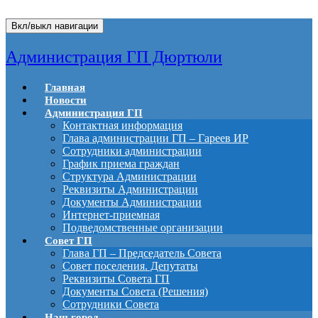
Вкл/выкл навигации
Администрация ГП Дюртюли
Главная
Новости
Администрация ГП
Контактная информация
Глава администрации ГП – Гареев ИР
Сотрудники администрации
График приема граждан
Структура Администрации
Реквизиты Администрации
Документы Администрации
Интернет-приемная
Подведомственные организации
Совет ГП
Глава ГП – Председатель Совета
Совет поселения. Депутаты
Реквизиты Совета ГП
Документы Совета (Решения)
Сотрудники Совета
Наш город