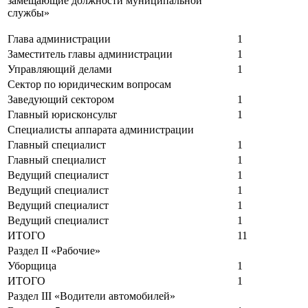
замещающие должности муниципальной
службы»
Глава администрации
1
Заместитель главы администрации
1
Управляющий делами
1
Сектор по юридическим вопросам
Заведующий сектором
1
Главный юрисконсульт
1
Специалисты аппарата администрации
Главный специалист
1
Главный специалист
1
Ведущий специалист
1
Ведущий специалист
1
Ведущий специалист
1
Ведущий специалист
1
ИТОГО
11
Раздел
II
«Рабочие»
Уборщица
1
ИТОГО
1
Раздел
III
«Водители автомобилей»