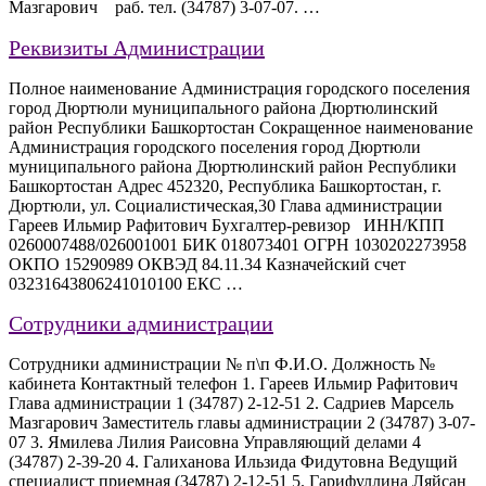
Мазгарович раб. тел. (34787) 3-07-07. …
Реквизиты Администрации
Полное наименование Администрация городского поселения
город Дюртюли муниципального района Дюртюлинский
район Республики Башкортостан Сокращенное наименование
Администрация городского поселения город Дюртюли
муниципального района Дюртюлинский район Республики
Башкортостан Адрес 452320, Республика Башкортостан, г.
Дюртюли, ул. Социалистическая,30 Глава администрации
Гареев Ильмир Рафитович Бухгалтер-ревизор ИНН/КПП
0260007488/026001001 БИК 018073401 ОГРН 1030202273958
ОКПО 15290989 ОКВЭД 84.11.34 Казначейский счет
03231643806241010100 ЕКС …
Сотрудники администрации
Сотрудники администрации № п\п Ф.И.О. Должность №
кабинета Контактный телефон 1. Гареев Ильмир Рафитович
Глава администрации 1 (34787) 2-12-51 2. Садриев Марсель
Мазгарович Заместитель главы администрации 2 (34787) 3-07-
07 3. Ямилева Лилия Раисовна Управляющий делами 4
(34787) 2-39-20 4. Галиханова Ильзида Фидутовна Ведущий
специалист приемная (34787) 2-12-51 5. Гарифуллина Ляйсан