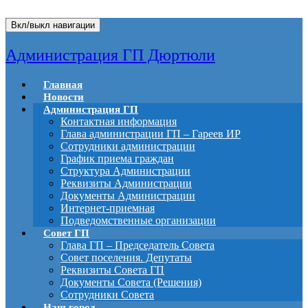
Вкл/выкл навигации
Администрация ГП Дюртюли
Главная
Новости
Администрация ГП
Контактная информация
Глава администрации ГП – Гареев ИР
Сотрудники администрации
График приема граждан
Структура Администрации
Реквизиты Администрации
Документы Администрации
Интернет-приемная
Подведомственные организации
Совет ГП
Глава ГП – Председатель Совета
Совет поселения. Депутаты
Реквизиты Совета ГП
Документы Совета (Решения)
Сотрудники Совета
Наш город