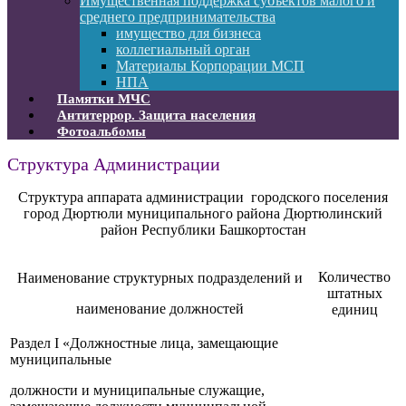
Имущественная поддержка субъектов малого и
среднего предпринимательства
имущество для бизнеса
коллегиальный орган
Материалы Корпорации МСП
НПА
Памятки МЧС
Антитеррор. Защита населения
Фотоальбомы
Структура Администрации
Структура аппарата администрации городского поселения
город Дюртюли муниципального района Дюртюлинский
район Республики Башкортостан
Количество
Наименование структурных подразделений и
штатных
наименование должностей
единиц
Раздел
I
«Должностные лица, замещающие
муниципальные
должности и муниципальные служащие,