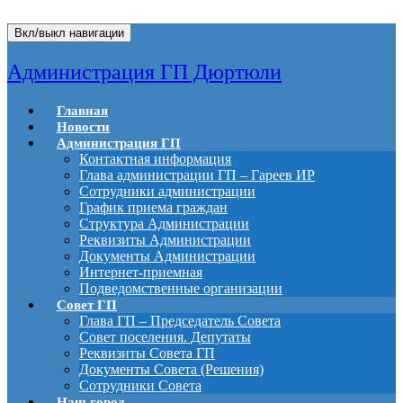
Вкл/выкл навигации
Администрация ГП Дюртюли
Главная
Новости
Администрация ГП
Контактная информация
Глава администрации ГП – Гареев ИР
Сотрудники администрации
График приема граждан
Структура Администрации
Реквизиты Администрации
Документы Администрации
Интернет-приемная
Подведомственные организации
Совет ГП
Глава ГП – Председатель Совета
Совет поселения. Депутаты
Реквизиты Совета ГП
Документы Совета (Решения)
Сотрудники Совета
Наш город