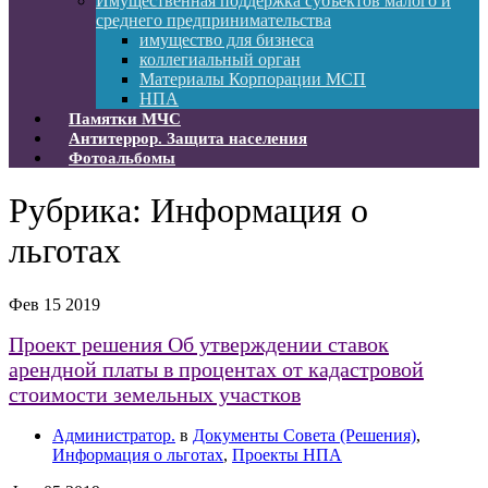
Имущественная поддержка субъектов малого и
среднего предпринимательства
имущество для бизнеса
коллегиальный орган
Материалы Корпорации МСП
НПА
Памятки МЧС
Антитеррор. Защита населения
Фотоальбомы
Рубрика:
Информация о
льготах
Фев
15
2019
Проект решения Об утверждении ставок
арендной платы в процентах от кадастровой
стоимости земельных участков
Администратор.
в
Документы Совета (Решения)
,
Информация о льготах
,
Проекты НПА