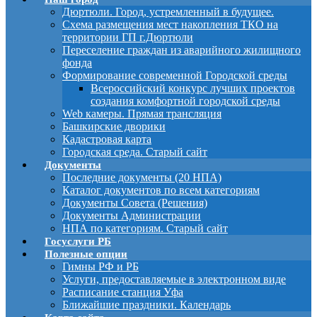
Дюртюли. Город, устремленный в будущее.
Схема размещения мест накопления ТКО на
территории ГП г.Дюртюли
Переселение граждан из аварийного жилищного
фонда
Формирование современной Городской среды
Всероссийский конкурс лучших проектов
создания комфортной городской среды
Web камеры. Прямая трансляция
Башкирские дворики
Кадастровая карта
Городская среда. Старый сайт
Документы
Последние документы (20 НПА)
Каталог документов по всем категориям
Документы Совета (Решения)
Документы Администрации
НПА по категориям. Старый сайт
Госуслуги РБ
Полезные опции
Гимны РФ и РБ
Услуги, предоставляемые в электронном виде
Расписание станция Уфа
Ближайшие праздники. Календарь