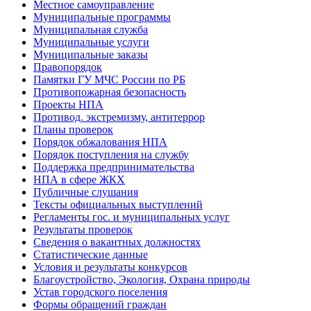
Местное самоуправление
Муниципальные программы
Муниципальная служба
Муниципальные услуги
Муниципальные заказы
Правопорядок
Памятки ГУ МЧС России по РБ
Противопожарная безопасность
Проекты НПА
Противод. экстремизму, антитеррор
Планы проверок
Порядок обжалования НПА
Порядок поступления на службу
Поддержка предпринимательства
НПА в сфере ЖКХ
Публичные слушания
Тексты официальных выступлений
Регламенты гос. и муниципальных услуг
Результаты проверок
Сведения о вакантных должностях
Статистические данные
Условия и результаты конкурсов
Благоустройство, Экология, Охрана природы
Устав городского поселения
Формы обращений граждан