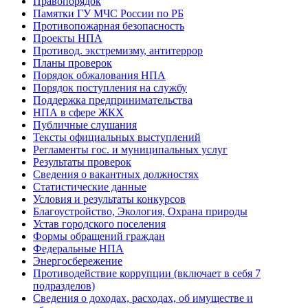
Правопорядок
Памятки ГУ МЧС России по РБ
Противопожарная безопасность
Проекты НПА
Противод. экстремизму, антитеррор
Планы проверок
Порядок обжалования НПА
Порядок поступления на службу
Поддержка предпринимательства
НПА в сфере ЖКХ
Публичные слушания
Тексты официальных выступлений
Регламенты гос. и муниципальных услуг
Результаты проверок
Сведения о вакантных должностях
Статистические данные
Условия и результаты конкурсов
Благоустройство, Экология, Охрана природы
Устав городского поселения
Формы обращений граждан
Федеральные НПА
Энергосбережение
Противодействие коррупции (включает в себя 7
подразделов)
Сведения о доходах, расходах, об имуществе и