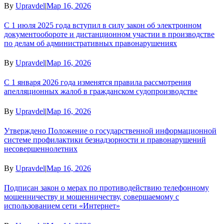
By
Upravdel
|
Мар 16, 2026
С 1 июля 2025 года вступил в силу закон об электронном
документообороте и дистанционном участии в производстве
по делам об административных правонарушениях
By
Upravdel
|
Мар 16, 2026
С 1 января 2026 года изменятся правила рассмотрения
апелляционных жалоб в гражданском судопроизводстве
By
Upravdel
|
Мар 16, 2026
Утверждено Положение о государственной информационной
системе профилактики безнадзорности и правонарушений
несовершеннолетних
By
Upravdel
|
Мар 16, 2026
Подписан закон о мерах по противодействию телефонному
мошенничеству и мошенничеству, совершаемому с
использованием сети «Интернет»