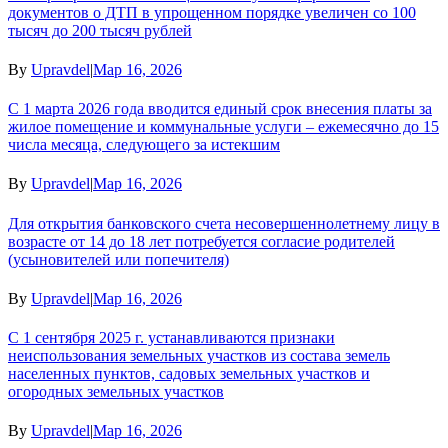
документов о ДТП в упрощенном порядке увеличен со 100
тысяч до 200 тысяч рублей
By
Upravdel
|
Мар 16, 2026
С 1 марта 2026 года вводится единый срок внесения платы за
жилое помещение и коммунальные услуги – ежемесячно до 15
числа месяца, следующего за истекшим
By
Upravdel
|
Мар 16, 2026
Для открытия банковского счета несовершеннолетнему лицу в
возрасте от 14 до 18 лет потребуется согласие родителей
(усыновителей или попечителя)
By
Upravdel
|
Мар 16, 2026
С 1 сентября 2025 г. устанавливаются признаки
неиспользования земельных участков из состава земель
населенных пунктов, садовых земельных участков и
огородных земельных участков
By
Upravdel
|
Мар 16, 2026