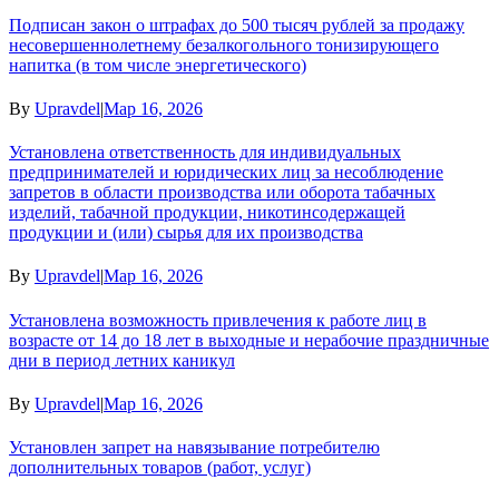
Подписан закон о штрафах до 500 тысяч рублей за продажу
несовершеннолетнему безалкогольного тонизирующего
напитка (в том числе энергетического)
By
Upravdel
|
Мар 16, 2026
Установлена ответственность для индивидуальных
предпринимателей и юридических лиц за несоблюдение
запретов в области производства или оборота табачных
изделий, табачной продукции, никотинсодержащей
продукции и (или) сырья для их производства
By
Upravdel
|
Мар 16, 2026
Установлена возможность привлечения к работе лиц в
возрасте от 14 до 18 лет в выходные и нерабочие праздничные
дни в период летних каникул
By
Upravdel
|
Мар 16, 2026
Установлен запрет на навязывание потребителю
дополнительных товаров (работ, услуг)