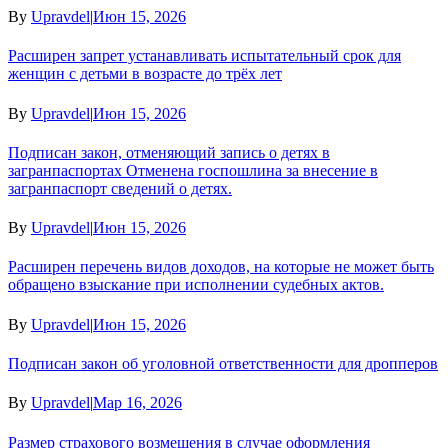
By
Upravdel
|
Июн 15, 2026
Расширен запрет устанавливать испытательный срок для
женщин с детьми в возрасте до трёх лет
By
Upravdel
|
Июн 15, 2026
Подписан закон, отменяющий запись о детях в
загранпаспортах Отменена госпошлина за внесение в
загранпаспорт сведений о детях.
By
Upravdel
|
Июн 15, 2026
Расширен перечень видов доходов, на которые не может быть
обращено взыскание при исполнении судебных актов.
By
Upravdel
|
Июн 15, 2026
Подписан закон об уголовной ответственности для дропперов
By
Upravdel
|
Мар 16, 2026
Размер страхового возмещения в случае оформления