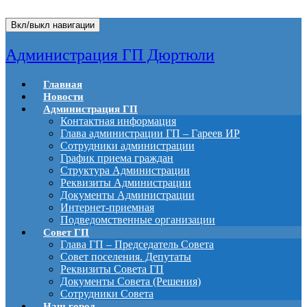
Вкл/выкл навигации
Администрация ГП Дюртюли
Главная
Новости
Администрация ГП
Контактная информация
Глава администрации ГП – Гареев ИР
Сотрудники администрации
График приема граждан
Структура Администрации
Реквизиты Администрации
Документы Администрации
Интернет-приемная
Подведомственные организации
Совет ГП
Глава ГП – Председатель Совета
Совет поселения. Депутаты
Реквизиты Совета ГП
Документы Совета (Решения)
Сотрудники Совета
Наш город