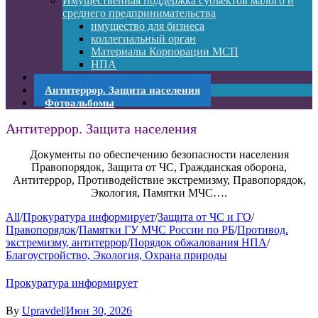
Имущественная поддержка субъектов малого и
среднего предпринимательства
имущество для бизнеса
коллегиальный орган
Материалы Корпорации МСП
НПА
Памятки МЧС
Антитеррор. Защита населения
Фотоальбомы
Антитеррор. Защита населения
Документы по обеспечению безопасности населения
Правопорядок, Защита от ЧС, Гражданская оборона,
Антитеррор, Противодействие экстремизму, Правопорядок,
Экология, Памятки МЧС….
All
/
Прокуратура информирует
/
Защита от ЧС и ГО
/
Правопорядок
/
Памятки ГУ МЧС России по РБ
/
Противод.
экстремизму, антитеррор
/
Порядок обжалования НПА
/
Благоустройство, Экология, Охрана природы
Прокуратура информирует
By
Upravdel
|
Июн 30, 2026