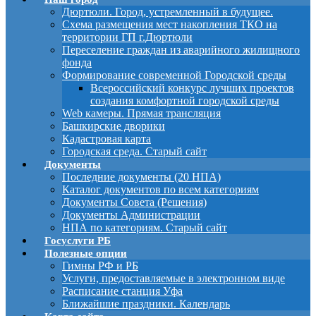
Дюртюли. Город, устремленный в будущее.
Схема размещения мест накопления ТКО на
территории ГП г.Дюртюли
Переселение граждан из аварийного жилищного
фонда
Формирование современной Городской среды
Всероссийский конкурс лучших проектов
создания комфортной городской среды
Web камеры. Прямая трансляция
Башкирские дворики
Кадастровая карта
Городская среда. Старый сайт
Документы
Последние документы (20 НПА)
Каталог документов по всем категориям
Документы Совета (Решения)
Документы Администрации
НПА по категориям. Старый сайт
Госуслуги РБ
Полезные опции
Гимны РФ и РБ
Услуги, предоставляемые в электронном виде
Расписание станция Уфа
Ближайшие праздники. Календарь