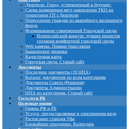
Дюртюли. Город, устремленный в будущее.
Схема размещения мест накопления ТКО на
территории ГП г.Дюртюли
Переселение граждан из аварийного жилищного
фонда
Формирование современной Городской среды
Всероссийский конкурс лучших проектов
создания комфортной городской среды
Web камеры. Прямая трансляция
Башкирские дворики
Кадастровая карта
Городская среда. Старый сайт
Документы
Последние документы (20 НПА)
Каталог документов по всем категориям
Документы Совета (Решения)
Документы Администрации
НПА по категориям. Старый сайт
Госуслуги РБ
Полезные опции
Гимны РФ и РБ
Услуги, предоставляемые в электронном виде
Расписание станция Уфа
Ближайшие праздники. Календарь