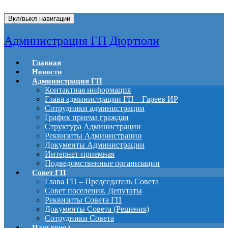
Вкл/выкл навигации
Администрация ГП Дюртюли
Главная
Новости
Администрация ГП
Контактная информация
Глава администрации ГП – Гареев ИР
Сотрудники администрации
График приема граждан
Структура Администрации
Реквизиты Администрации
Документы Администрации
Интернет-приемная
Подведомственные организации
Совет ГП
Глава ГП – Председатель Совета
Совет поселения. Депутаты
Реквизиты Совета ГП
Документы Совета (Решения)
Сотрудники Совета
Наш город