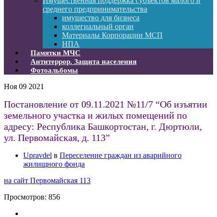
Имущественная поддержка субъектов малого и
среднего предпринимательства
имущество для бизнеса
коллегиальный орган
Материалы Корпорации МСП
НПА
Памятки МЧС
Антитеррор. Защита населения
Фотоальбомы
Ноя
09
2021
Постановление от 09.11.2021 №11/7 “Об изъятии
земельного участка и жилых помещений по
адресу: Республика Башкортостан, г. Дюртюли,
ул. Первомайская, д. 113”
Upravdel
в
Переселение граждан из аварийного
жилищного фонда
на сайт Первомайская 113
Просмотров:
856