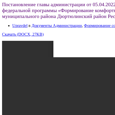
Постановление главы администрации от 05.04.202
федеральной программы «Формирование комфортно
муниципального района Дюртюлинский район Рес
Upravdel
в
Документы Администрации
,
Формирование со
Скачать (DOCX, 27KB)