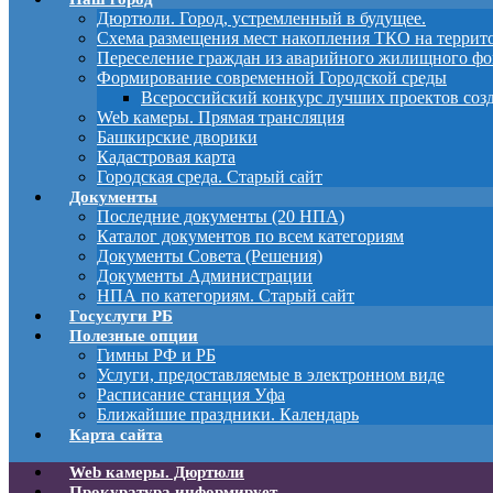
Дюртюли. Город, устремленный в будущее.
Схема размещения мест накопления ТКО на терри
Переселение граждан из аварийного жилищного фо
Формирование современной Городской среды
Всероссийский конкурс лучших проектов соз
Web камеры. Прямая трансляция
Башкирские дворики
Кадастровая карта
Городская среда. Старый сайт
Документы
Последние документы (20 НПА)
Каталог документов по всем категориям
Документы Совета (Решения)
Документы Администрации
НПА по категориям. Старый сайт
Госуслуги РБ
Полезные опции
Гимны РФ и РБ
Услуги, предоставляемые в электронном виде
Расписание станция Уфа
Ближайшие праздники. Календарь
Карта сайта
Web камеры. Дюртюли
Прокуратура информирует