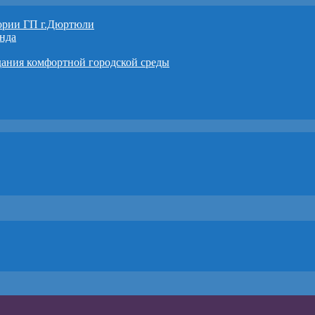
тории ГП г.Дюртюли
нда
дания комфортной городской среды