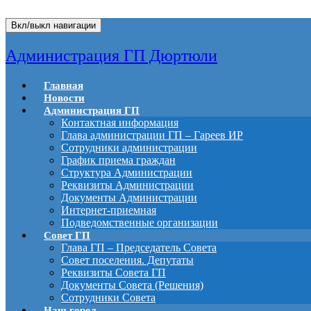
Вкл/выкл навигации
Администрация ГП Дюртюли
Главная
Новости
Администрация ГП
Контактная информация
Глава администрации ГП – Гареев ИР
Сотрудники администрации
График приема граждан
Структура Администрации
Реквизиты Администрации
Документы Администрации
Интернет-приемная
Подведомственные организации
Совет ГП
Глава ГП – Председатель Совета
Совет поселения. Депутаты
Реквизиты Совета ГП
Документы Совета (Решения)
Сотрудники Совета
Наш город