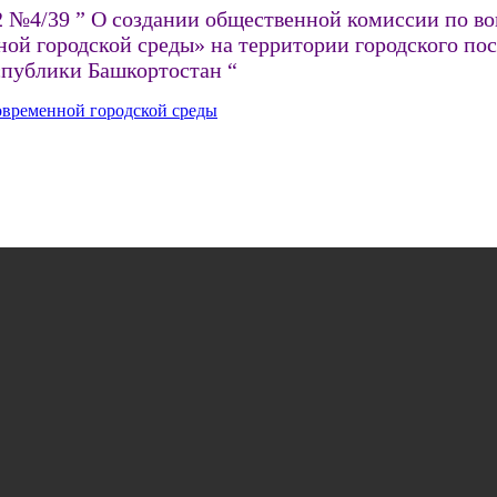
2 №4/39 ” О создании общественной комиссии по во
й городской среды» на территории городского по
публики Башкортостан “
временной городской среды