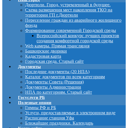
Дюртюли. Город, устремленный в будущее.
Схема размещения мест накопления ТКО на
территории ГП г.Дюртюли
Переселение граждан из аварийного жилищного
фонда
Формирование современной Городской среды
Всероссийский конкурс лучших проектов
создания комфортной городской среды
Web камеры. Прямая трансляция
Башкирские дворики
Кадастровая карта
Городская среда. Старый сайт
Документы
Последние документы (20 НПА)
Каталог документов по всем категориям
Документы Совета (Решения)
Документы Администрации
НПА по категориям. Старый сайт
Госуслуги РБ
Полезные опции
Гимны РФ и РБ
Услуги, предоставляемые в электронном виде
Расписание станция Уфа
Ближайшие праздники. Календарь