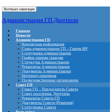
Вкл/выкл навигации
Администрация ГП Дюртюли
Главная
Новости
Администрация ГП
Контактная информация
Глава администрации ГП – Гареев ИР
Сотрудники администрации
График приема граждан
Структура Администрации
Реквизиты Администрации
Документы Администрации
Интернет-приемная
Подведомственные организации
Совет ГП
Глава ГП – Председатель Совета
Совет поселения. Депутаты
Реквизиты Совета ГП
Документы Совета (Решения)
Сотрудники Совета
Наш город