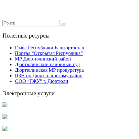
Полезные ресурсы
Глава Республики Башкортостан
Портал “Открытая Республика”
МР Дюртюлинский район
Дюртюлинский районный суд
Дюртюлинская МР прокуратура
ЦЗН по Дюртюлинскому район
ООО “ГЖУ” г. Дюртюли
Электронные услуги