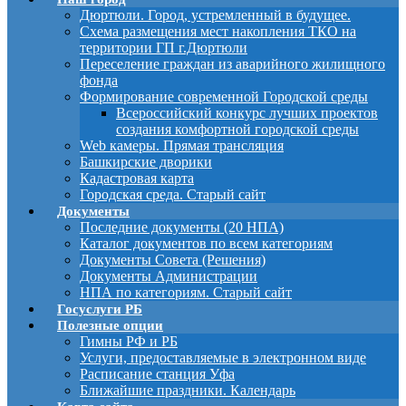
Дюртюли. Город, устремленный в будущее.
Схема размещения мест накопления ТКО на
территории ГП г.Дюртюли
Переселение граждан из аварийного жилищного
фонда
Формирование современной Городской среды
Всероссийский конкурс лучших проектов
создания комфортной городской среды
Web камеры. Прямая трансляция
Башкирские дворики
Кадастровая карта
Городская среда. Старый сайт
Документы
Последние документы (20 НПА)
Каталог документов по всем категориям
Документы Совета (Решения)
Документы Администрации
НПА по категориям. Старый сайт
Госуслуги РБ
Полезные опции
Гимны РФ и РБ
Услуги, предоставляемые в электронном виде
Расписание станция Уфа
Ближайшие праздники. Календарь