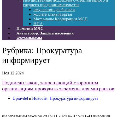
Имущественная поддержка субъектов малого и
среднего предпринимательства
имущество для бизнеса
коллегиальный орган
Материалы Корпорации МСП
НПА
Памятки МЧС
Антитеррор. Защита населения
Фотоальбомы
Рубрика:
Прокуратура
информирует
Ноя
12
2024
Подписан закон, запрещающий сторонним
организациям проводить экзамены для мигрантов
Upravdel
в
Новости
,
Прокуратура информирует
Федеральным законом от 09.11.2024 № 377-ФЗ «О внесении