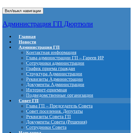
Вкл/выкл навигации
Администрация ГП Дюртюли
Главная
Новости
Администрация ГП
Контактная информация
Глава администрации ГП – Гареев ИР
Сотрудники администрации
График приема граждан
Структура Администрации
Реквизиты Администрации
Документы Администрации
Интернет-приемная
Подведомственные организации
Совет ГП
Глава ГП – Председатель Совета
Совет поселения. Депутаты
Реквизиты Совета ГП
Документы Совета (Решения)
Сотрудники Совета
Наш город