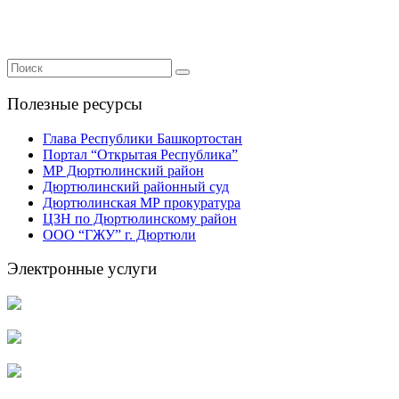
Полезные ресурсы
Глава Республики Башкортостан
Портал “Открытая Республика”
МР Дюртюлинский район
Дюртюлинский районный суд
Дюртюлинская МР прокуратура
ЦЗН по Дюртюлинскому район
ООО “ГЖУ” г. Дюртюли
Электронные услуги