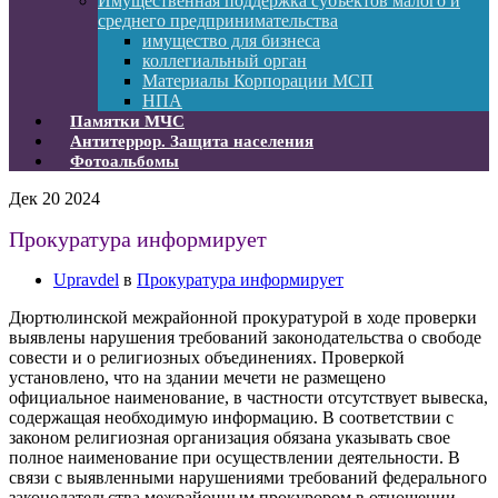
Имущественная поддержка субъектов малого и
среднего предпринимательства
имущество для бизнеса
коллегиальный орган
Материалы Корпорации МСП
НПА
Памятки МЧС
Антитеррор. Защита населения
Фотоальбомы
Дек
20
2024
Прокуратура информирует
Upravdel
в
Прокуратура информирует
Дюртюлинской межрайонной прокуратурой в ходе проверки
выявлены нарушения требований законодательства о свободе
совести и о религиозных объединениях. Проверкой
установлено, что на здании мечети не размещено
официальное наименование, в частности отсутствует вывеска,
содержащая необходимую информацию. В соответствии с
законом религиозная организация обязана указывать свое
полное наименование при осуществлении деятельности. В
связи с выявленными нарушениями требований федерального
законодательства межрайонным прокурором в отношении