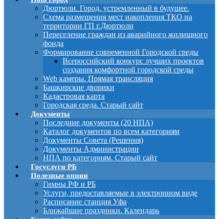
Дюртюли. Город, устремленный в будущее.
Схема размещения мест накопления ТКО на
территории ГП г.Дюртюли
Переселение граждан из аварийного жилищного
фонда
Формирование современной Городской среды
Всероссийский конкурс лучших проектов
создания комфортной городской среды
Web камеры. Прямая трансляция
Башкирские дворики
Кадастровая карта
Городская среда. Старый сайт
Документы
Последние документы (20 НПА)
Каталог документов по всем категориям
Документы Совета (Решения)
Документы Администрации
НПА по категориям. Старый сайт
Госуслуги РБ
Полезные опции
Гимны РФ и РБ
Услуги, предоставляемые в электронном виде
Расписание станция Уфа
Ближайшие праздники. Календарь