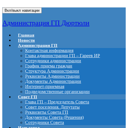
Вкл/выкл навигации
Администрация ГП Дюртюли
Главная
Новости
Администрация ГП
Контактная информация
Глава администрации ГП – Гареев ИР
Сотрудники администрации
График приема граждан
Структура Администрации
Реквизиты Администрации
Документы Администрации
Интернет-приемная
Подведомственные организации
Совет ГП
Глава ГП – Председатель Совета
Совет поселения. Депутаты
Реквизиты Совета ГП
Документы Совета (Решения)
Сотрудники Совета
Наш город