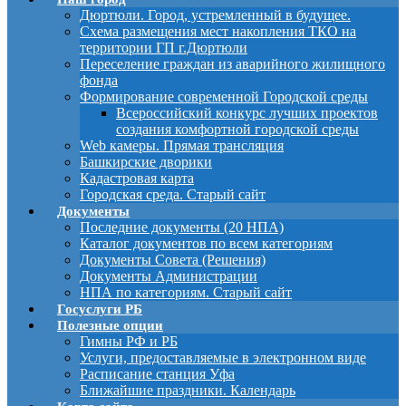
Дюртюли. Город, устремленный в будущее.
Схема размещения мест накопления ТКО на
территории ГП г.Дюртюли
Переселение граждан из аварийного жилищного
фонда
Формирование современной Городской среды
Всероссийский конкурс лучших проектов
создания комфортной городской среды
Web камеры. Прямая трансляция
Башкирские дворики
Кадастровая карта
Городская среда. Старый сайт
Документы
Последние документы (20 НПА)
Каталог документов по всем категориям
Документы Совета (Решения)
Документы Администрации
НПА по категориям. Старый сайт
Госуслуги РБ
Полезные опции
Гимны РФ и РБ
Услуги, предоставляемые в электронном виде
Расписание станция Уфа
Ближайшие праздники. Календарь