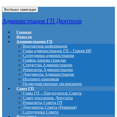
Вкл/выкл навигации
Администрация ГП Дюртюли
Главная
Новости
Администрация ГП
Контактная информация
Глава администрации ГП – Гареев ИР
Сотрудники администрации
График приема граждан
Структура Администрации
Реквизиты Администрации
Документы Администрации
Интернет-приемная
Подведомственные организации
Совет ГП
Глава ГП – Председатель Совета
Совет поселения. Депутаты
Реквизиты Совета ГП
Документы Совета (Решения)
Сотрудники Совета
Наш город