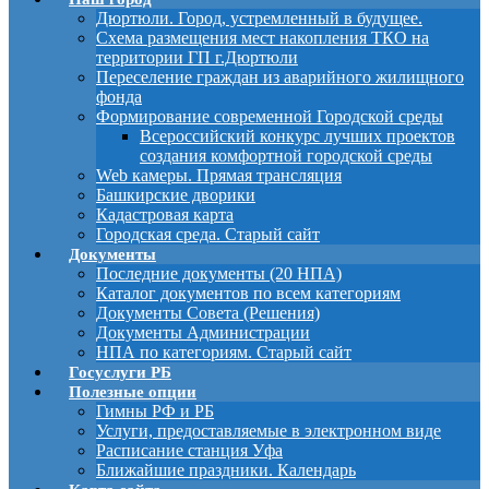
Дюртюли. Город, устремленный в будущее.
Схема размещения мест накопления ТКО на
территории ГП г.Дюртюли
Переселение граждан из аварийного жилищного
фонда
Формирование современной Городской среды
Всероссийский конкурс лучших проектов
создания комфортной городской среды
Web камеры. Прямая трансляция
Башкирские дворики
Кадастровая карта
Городская среда. Старый сайт
Документы
Последние документы (20 НПА)
Каталог документов по всем категориям
Документы Совета (Решения)
Документы Администрации
НПА по категориям. Старый сайт
Госуслуги РБ
Полезные опции
Гимны РФ и РБ
Услуги, предоставляемые в электронном виде
Расписание станция Уфа
Ближайшие праздники. Календарь