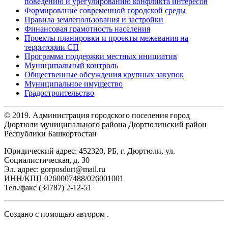
поведению и урегулированию конфликта интересов
Формирование современной городской среды
Правила землепользования и застройки
Финансовая грамотность населения
Проекты планировки и проекты межевания на
территории СП
Программа поддержки местных инициатив
Муниципальный контроль
Общественные обсуждения крупных закупок
Муниципальное имущество
Градостроительство
© 2019. Администрация городского поселения город
Дюртюли муниципального района Дюртюлинский район
Республики Башкортостан
Юридический адрес: 452320, РБ, г. Дюртюли, ул.
Социалистическая, д. 30
Эл. адрес: gorposdurt@mail.ru
ИНН/КПП 0260007488/026001001
Тел./факс (34787) 2-12-51
Создано с помощью
автором
.