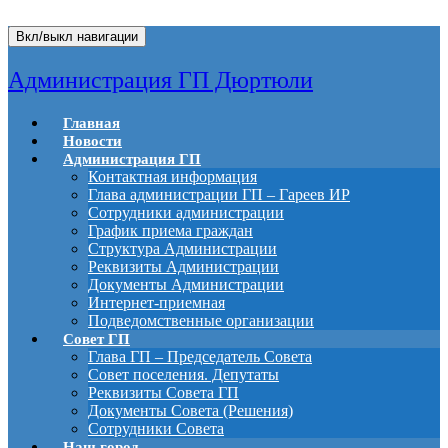
Вкл/выкл навигации
Администрация ГП Дюртюли
Главная
Новости
Администрация ГП
Контактная информация
Глава администрации ГП – Гареев ИР
Сотрудники администрации
График приема граждан
Структура Администрации
Реквизиты Администрации
Документы Администрации
Интернет-приемная
Подведомственные организации
Совет ГП
Глава ГП – Председатель Совета
Совет поселения. Депутаты
Реквизиты Совета ГП
Документы Совета (Решения)
Сотрудники Совета
Наш город