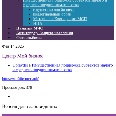
Имущественная поддержка субъектов малого и
среднего предпринимательства
имущество для бизнеса
коллегиальный орган
Материалы Корпорации МСП
НПА
Памятки МЧС
Антитеррор. Защита населения
Фотоальбомы
Фев
14
2025
Центр Мой бизнес
Upravdel
в
Имущественная поддержка субъектов малого
и среднего предпринимательства
https://мойбизнес.рф/
Просмотров:
378
Версия для слабовидящих