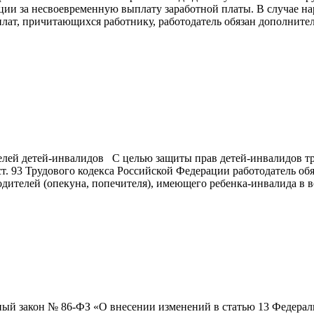
ции за несвоевременную выплату заработной платы. В случае н
плат, причитающихся работнику, работодатель обязан дополнит
елей детей-инвалидов С целью защиты прав детей-инвалидов т
о ст. 93 Трудового кодекса Российской Федерации работодатель о
одителей (опекуна, попечителя), имеющего ребенка-инвалида в 
ый закон № 86-ФЗ «О внесении изменений в статью 13 Федерал