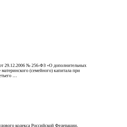
от 29.12.2006 № 256-ФЗ «О дополнительных
 материнского (семейного) капитала при
етьего …
удового кодекса Российской Федерации,