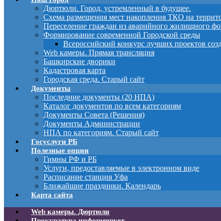
Дюртюли. Город, устремленный в будущее.
Схема размещения мест накопления ТКО на терри
Переселение граждан из аварийного жилищного фо
Формирование современной Городской среды
Всероссийский конкурс лучших проектов соз
Web камеры. Прямая трансляция
Башкирские дворики
Кадастровая карта
Городская среда. Старый сайт
Документы
Последние документы (20 НПА)
Каталог документов по всем категориям
Документы Совета (Решения)
Документы Администрации
НПА по категориям. Старый сайт
Госуслуги РБ
Полезные опции
Гимны РФ и РБ
Услуги, предоставляемые в электронном виде
Расписание станция Уфа
Ближайшие праздники. Календарь
Карта сайта
Web камеры. Дюртюли
Прокуратура информирует