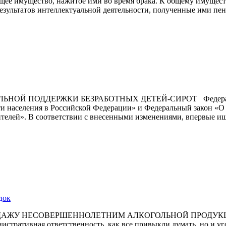
бщее имущество, нажитое ими во время брака. К общему имущест
езультатов интеллектуальной деятельности, полученные ими пен
 ПОДДЕРЖКИ БЕЗРАБОТНЫХ ДЕТЕЙ-СИРОТ Федеральным 
ти населения в Российской Федерации» и Федеральный закон «О
одителей». В соответствии с внесенными изменениями, впервые 
док
У НЕСОВЕРШЕННОЛЕТНИМ АЛКОГОЛЬНОЙ ПРОДУКЦИИ За
истративная ответственность, как все привыкли думать, но и уг