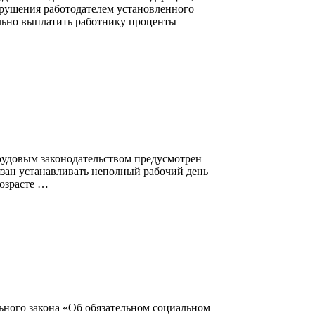
арушения работодателем установленного
ельно выплатить работнику проценты
рудовым законодательством предусмотрен
бязан устанавливать неполный рабочий день
возрасте …
ьного закона «Об обязательном социальном