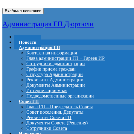
Вкл/выкл навигации
Администрация ГП Дюртюли
Главная
Новости
Администрация ГП
Контактная информация
Глава администрации ГП – Гареев ИР
Сотрудники администрации
График приема граждан
Структура Администрации
Реквизиты Администрации
Документы Администрации
Интернет-приемная
Подведомственные организации
Совет ГП
Глава ГП – Председатель Совета
Совет поселения. Депутаты
Реквизиты Совета ГП
Документы Совета (Решения)
Сотрудники Совета
Наш город