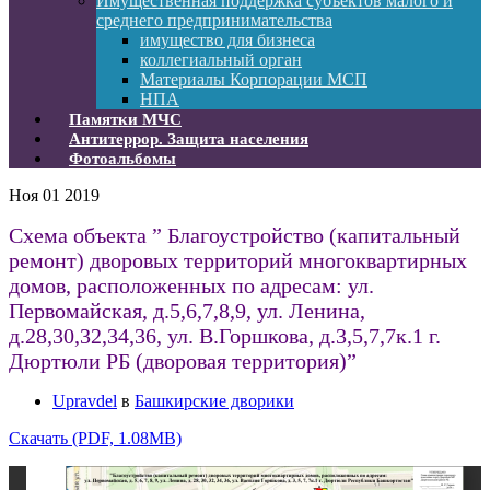
Имущественная поддержка субъектов малого и
среднего предпринимательства
имущество для бизнеса
коллегиальный орган
Материалы Корпорации МСП
НПА
Памятки МЧС
Антитеррор. Защита населения
Фотоальбомы
Ноя
01
2019
Схема объекта ” Благоустройство (капитальный
ремонт) дворовых территорий многоквартирных
домов, расположенных по адресам: ул.
Первомайская, д.5,6,7,8,9, ул. Ленина,
д.28,30,32,34,36, ул. В.Горшкова, д.3,5,7,7к.1 г.
Дюртюли РБ (дворовая территория)”
Upravdel
в
Башкирские дворики
Скачать (PDF, 1.08MB)