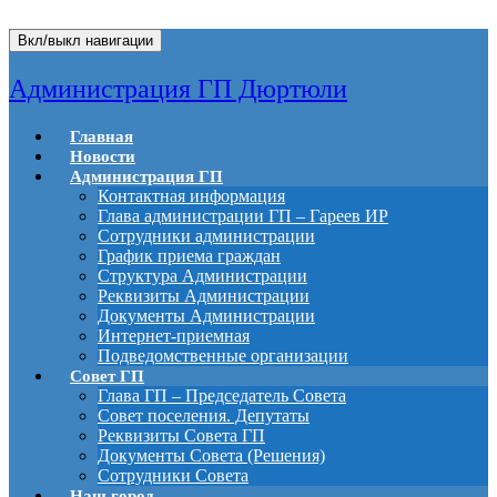
Вкл/выкл навигации
Администрация ГП Дюртюли
Главная
Новости
Администрация ГП
Контактная информация
Глава администрации ГП – Гареев ИР
Сотрудники администрации
График приема граждан
Структура Администрации
Реквизиты Администрации
Документы Администрации
Интернет-приемная
Подведомственные организации
Совет ГП
Глава ГП – Председатель Совета
Совет поселения. Депутаты
Реквизиты Совета ГП
Документы Совета (Решения)
Сотрудники Совета
Наш город