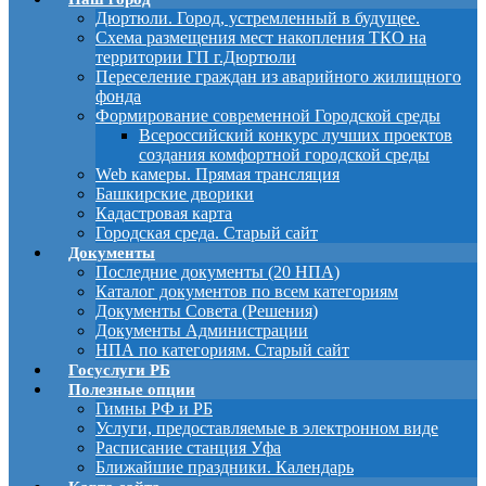
Дюртюли. Город, устремленный в будущее.
Схема размещения мест накопления ТКО на
территории ГП г.Дюртюли
Переселение граждан из аварийного жилищного
фонда
Формирование современной Городской среды
Всероссийский конкурс лучших проектов
создания комфортной городской среды
Web камеры. Прямая трансляция
Башкирские дворики
Кадастровая карта
Городская среда. Старый сайт
Документы
Последние документы (20 НПА)
Каталог документов по всем категориям
Документы Совета (Решения)
Документы Администрации
НПА по категориям. Старый сайт
Госуслуги РБ
Полезные опции
Гимны РФ и РБ
Услуги, предоставляемые в электронном виде
Расписание станция Уфа
Ближайшие праздники. Календарь