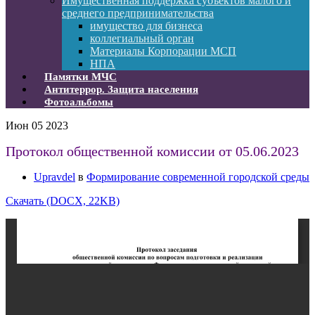
Имущественная поддержка субъектов малого и
среднего предпринимательства
имущество для бизнеса
коллегиальный орган
Материалы Корпорации МСП
НПА
Памятки МЧС
Антитеррор. Защита населения
Фотоальбомы
Июн
05
2023
Протокол общественной комиссии от 05.06.2023
Upravdel
в
Формирование современной городской среды
Скачать (DOCX, 22KB)