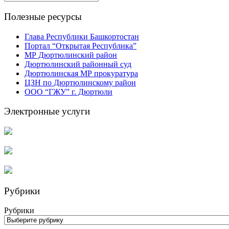
Полезные ресурсы
Глава Республики Башкортостан
Портал “Открытая Республика”
МР Дюртюлинский район
Дюртюлинский районный суд
Дюртюлинская МР прокуратура
ЦЗН по Дюртюлинскому район
ООО “ГЖУ” г. Дюртюли
Электронные услуги
Рубрики
Рубрики