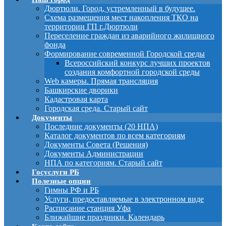
Дюртюли. Город, устремленный в будущее.
Схема размещения мест накопления ТКО на
территории ГП г.Дюртюли
Переселение граждан из аварийного жилищного
фонда
Формирование современной Городской среды
Всероссийский конкурс лучших проектов
создания комфортной городской среды
Web камеры. Прямая трансляция
Башкирские дворики
Кадастровая карта
Городская среда. Старый сайт
Документы
Последние документы (20 НПА)
Каталог документов по всем категориям
Документы Совета (Решения)
Документы Администрации
НПА по категориям. Старый сайт
Госуслуги РБ
Полезные опции
Гимны РФ и РБ
Услуги, предоставляемые в электронном виде
Расписание станция Уфа
Ближайшие праздники. Календарь