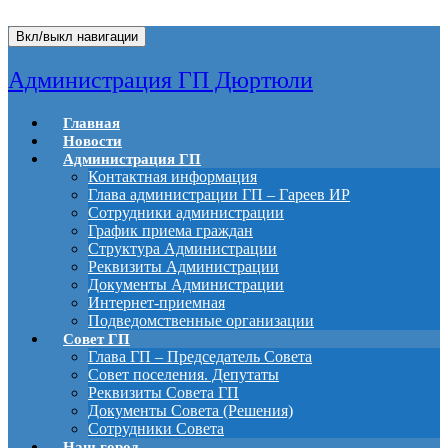
Вкл/выкл навигации
Администрация ГП Дюртюли
Главная
Новости
Администрация ГП
Контактная информация
Глава администрации ГП – Гареев ИР
Сотрудники администрации
График приема граждан
Структура Администрации
Реквизиты Администрации
Документы Администрации
Интернет-приемная
Подведомственные организации
Совет ГП
Глава ГП – Председатель Совета
Совет поселения. Депутаты
Реквизиты Совета ГП
Документы Совета (Решения)
Сотрудники Совета
Наш город