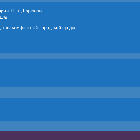
тории ГП г.Дюртюли
нда
дания комфортной городской среды