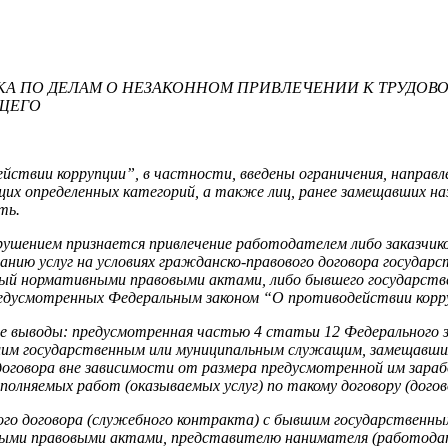
КА ПО ДЕЛАМ О НЕЗАКОННОМ ПРИВЛЕЧЕНИИ К ТРУДОВ
ЩЕГО
ствии коррупции”, в частности, введены ограничения, направл
х определенных категорий, а также лиц, ранее замещавших на
ть.
ением признается привлечение работодателем либо заказчиком
занию услуг на условиях гражданско-правового договора государ
ый нормативными правовыми актами, либо бывшего государстве
едусмотренных Федеральным законом “О противодействии корр
ие выводы: предусмотренная частью 4 статьи 12 Федерального 
вшим государственным или муниципальным служащим, замещавши
говора вне зависимости от размера предусмотренной им зараб
полняемых работ (оказываемых услуг) по такому договору (дого
вого договора (служебного контракта) с бывшим государствен
ными правовыми актами, представителю нанимателя (работодат