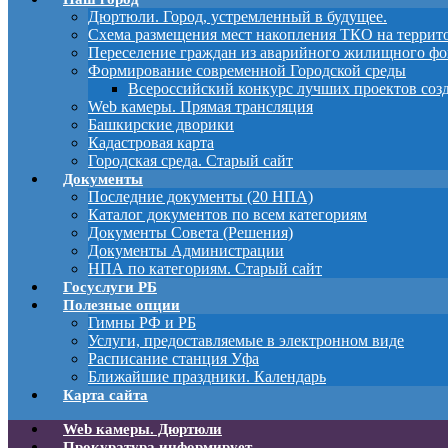
Дюртюли. Город, устремленный в будущее.
Схема размещения мест накопления ТКО на терри
Переселение граждан из аварийного жилищного фо
Формирование современной Городской среды
Всероссийский конкурс лучших проектов соз
Web камеры. Прямая трансляция
Башкирские дворики
Кадастровая карта
Городская среда. Старый сайт
Документы
Последние документы (20 НПА)
Каталог документов по всем категориям
Документы Совета (Решения)
Документы Администрации
НПА по категориям. Старый сайт
Госуслуги РБ
Полезные опции
Гимны РФ и РБ
Услуги, предоставляемые в электронном виде
Расписание станция Уфа
Ближайшие праздники. Календарь
Карта сайта
Web камеры. Дюртюли
Прокуратура информирует