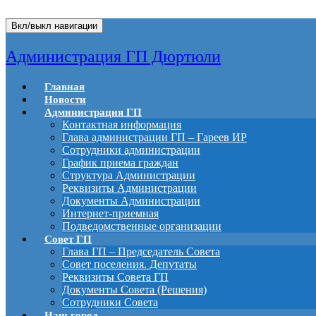
Вкл/выкл навигации
Администрация ГП Дюртюли
Главная
Новости
Администрация ГП
Контактная информация
Глава администрации ГП – Гареев ИР
Сотрудники администрации
График приема граждан
Структура Администрации
Реквизиты Администрации
Документы Администрации
Интернет-приемная
Подведомственные организации
Совет ГП
Глава ГП – Председатель Совета
Совет поселения. Депутаты
Реквизиты Совета ГП
Документы Совета (Решения)
Сотрудники Совета
Наш город