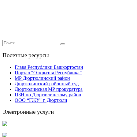
Полезные ресурсы
Глава Республики Башкортостан
Портал “Открытая Республика”
МР Дюртюлинский район
Дюртюлинский районный суд
Дюртюлинская МР прокуратура
ЦЗН по Дюртюлинскому район
ООО “ГЖУ” г. Дюртюли
Электронные услуги