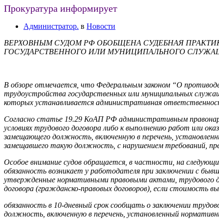
Прокуратура информирует
Администратор.
в
Новости
ВЕРХОВНЫМ СУДОМ РФ ОБОБЩЕНА СУДЕБНАЯ ПРАКТИ
ГОСУДАРСТВЕННОГО ИЛИ МУНИЦИПАЛЬНОГО СЛУЖА
В обзоре отмечается, что Федеральным законом “О противодей
трудоустройства государственных или муниципальных служащи
которых устанавливается административная ответственнос
Согласно статье 19.29 КоАП РФ административным правонаруш
условиях трудового договора либо к выполнению работ или ока
замещающего должность, включенную в перечень, установленн
замещавшего такую должность, с нарушением требований, пр
Особое внимание судов обращается, в частности, на следующ
обязанность возникает у работодателя при заключении с бы
утвержденные нормативными правовыми актами, трудового до
договора (гражданско-правовых договоров), если стоимость вы
обязанность в 10-дневный срок сообщать о заключении трудо
должность, включенную в перечень, установленный норматив