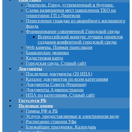
Дюртюли. Город, устремленный в будущее.
Схема размещения мест накопления ТКО на
территории ГП г.Дюртюли
Переселение граждан из аварийного жилищного
фонда
Формирование современной Городской среды
Всероссийский конкурс лучших проектов
создания комфортной городской среды
Web камеры. Прямая трансляция
Башкирские дворики
Кадастровая карта
Городская среда. Старый сайт
Документы
Последние документы (20 НПА)
Каталог документов по всем категориям
Документы Совета (Решения)
Документы Администрации
НПА по категориям. Старый сайт
Госуслуги РБ
Полезные опции
Гимны РФ и РБ
Услуги, предоставляемые в электронном виде
Расписание станция Уфа
Ближайшие праздники. Календарь