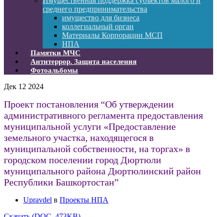
Имущественная поддержка субъектов малого и
среднего предпринимательства
имущество для бизнеса
коллегиальный орган
Материалы Корпорации МСП
НПА
Памятки МЧС
Антитеррор. Защита населения
Фотоальбомы
Дек
12
2024
Проект постановления “Об утверждении
административного регламента предоставления
муниципальной услуги «Предоставление
земельного участка, находящегося в
муниципальной собственности, на торгах» в
городском поселении город Дюртюли
муниципального района Дюртюлинский район
Республики Башкортостан”
Upravdel
в
Проекты НПА
Скачать (DOC, 473KB)