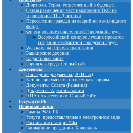
Дюртюли. Город, устремленный в будущее.
Схема размещения мест накопления ТКО на
территории ГП г.Дюртюли
Переселение граждан из аварийного жилищного
фонда
Формирование современной Городской среды
Всероссийский конкурс лучших проектов
создания комфортной городской среды
Web камеры. Прямая трансляция
Башкирские дворики
Кадастровая карта
Городская среда. Старый сайт
Документы
Последние документы (20 НПА)
Каталог документов по всем категориям
Документы Совета (Решения)
Документы Администрации
НПА по категориям. Старый сайт
Госуслуги РБ
Полезные опции
Гимны РФ и РБ
Услуги, предоставляемые в электронном виде
Расписание станция Уфа
Ближайшие праздники. Календарь