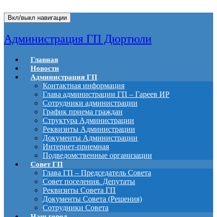
Вкл/выкл навигации
Администрация ГП Дюртюли
Главная
Новости
Администрация ГП
Контактная информация
Глава администрации ГП – Гареев ИР
Сотрудники администрации
График приема граждан
Структура Администрации
Реквизиты Администрации
Документы Администрации
Интернет-приемная
Подведомственные организации
Совет ГП
Глава ГП – Председатель Совета
Совет поселения. Депутаты
Реквизиты Совета ГП
Документы Совета (Решения)
Сотрудники Совета
Наш город