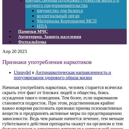
Имущественная поддержка субъектов малого и
среднего предпринимательства
имущество для бизнеса
коллегиальный орган
Материалы Корпорации МСП
НПА
Памятки МЧС
Антитеррор. Защита населения
Фотоальбомы
Апр
20
2023
Признаки употребления наркотиков
Upravdel
в
Антинаркотическая направленность и
популяризация здорового образа жизни
Начиная употреблять наркотики, человек старается всячески
скрыть этот факт от близких людей и общества, боясь
осуждения такого поведения. Тем более, если наркоманом
становится подросток. При этом, родственникам крайне
важно вовремя распознать признаки приема психоактивных
веществ и предпринять активные меры по предотвращению
зависимости. Ведь чем раньше начнется лечение, тем меньше
губительного действия препараты окажут на организм и тем
больше шансов у зависимого вернуться к нормальной жизни.