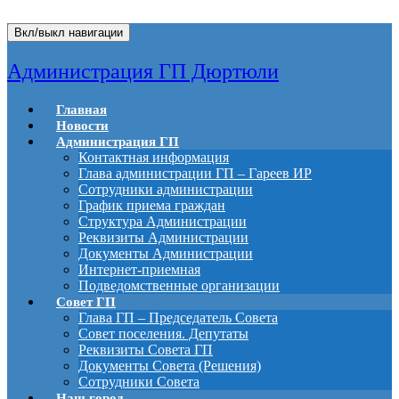
Вкл/выкл навигации
Администрация ГП Дюртюли
Главная
Новости
Администрация ГП
Контактная информация
Глава администрации ГП – Гареев ИР
Сотрудники администрации
График приема граждан
Структура Администрации
Реквизиты Администрации
Документы Администрации
Интернет-приемная
Подведомственные организации
Совет ГП
Глава ГП – Председатель Совета
Совет поселения. Депутаты
Реквизиты Совета ГП
Документы Совета (Решения)
Сотрудники Совета
Наш город