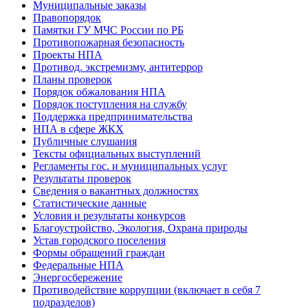
Муниципальные заказы
Правопорядок
Памятки ГУ МЧС России по РБ
Противопожарная безопасность
Проекты НПА
Противод. экстремизму, антитеррор
Планы проверок
Порядок обжалования НПА
Порядок поступления на службу
Поддержка предпринимательства
НПА в сфере ЖКХ
Публичные слушания
Тексты официальных выступлений
Регламенты гос. и муниципальных услуг
Результаты проверок
Сведения о вакантных должностях
Статистические данные
Условия и результаты конкурсов
Благоустройство, Экология, Охрана природы
Устав городского поселения
Формы обращений граждан
Федеральные НПА
Энергосбережение
Противодействие коррупции (включает в себя 7
подразделов)