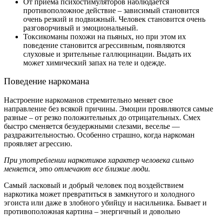
От приема психостимуляторов наблюдается
противоположное действие – зависимый становится
очень резкий и подвижный. Человек становится очень
разговорчивый и эмоциональный.
Токсикоманы похожи на пьяных, но при этом их
поведение становится агрессивным, появляются
слуховые и зрительные галлюцинации. Выдать их
может химический запах на теле и одежде.
Поведение наркомана
Настроение наркоманов стремительно меняет свое
направление без всякой причины. Эмоции проявляются самые
разные – от резко положительных до отрицательных. Смех
быстро сменяется безудержными слезами, веселье —
раздражительностью. Особенно страшно, когда наркоман
проявляет агрессию.
При употреблении наркотиков характер человека сильно
меняется, это отмечают все близкие люди.
Самый ласковый и добрый человек под воздействием
наркотика может превратиться в замкнутого и холодного
эгоиста или даже в злобного убийцу и насильника. Бывает и
противоположная картина – энергичный и довольно