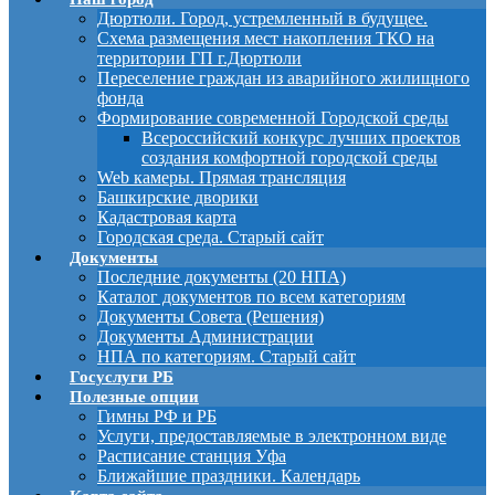
Дюртюли. Город, устремленный в будущее.
Схема размещения мест накопления ТКО на
территории ГП г.Дюртюли
Переселение граждан из аварийного жилищного
фонда
Формирование современной Городской среды
Всероссийский конкурс лучших проектов
создания комфортной городской среды
Web камеры. Прямая трансляция
Башкирские дворики
Кадастровая карта
Городская среда. Старый сайт
Документы
Последние документы (20 НПА)
Каталог документов по всем категориям
Документы Совета (Решения)
Документы Администрации
НПА по категориям. Старый сайт
Госуслуги РБ
Полезные опции
Гимны РФ и РБ
Услуги, предоставляемые в электронном виде
Расписание станция Уфа
Ближайшие праздники. Календарь