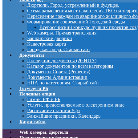
Дюртюли. Город, устремленный в будущее.
Схема размещения мест накопления ТКО на терри
Переселение граждан из аварийного жилищного фо
Формирование современной Городской среды
Всероссийский конкурс лучших проектов соз
Web камеры. Прямая трансляция
Башкирские дворики
Кадастровая карта
Городская среда. Старый сайт
Документы
Последние документы (20 НПА)
Каталог документов по всем категориям
Документы Совета (Решения)
Документы Администрации
НПА по категориям. Старый сайт
Госуслуги РБ
Полезные опции
Гимны РФ и РБ
Услуги, предоставляемые в электронном виде
Расписание станция Уфа
Ближайшие праздники. Календарь
Карта сайта
Web камеры. Дюртюли
Прокуратура информирует