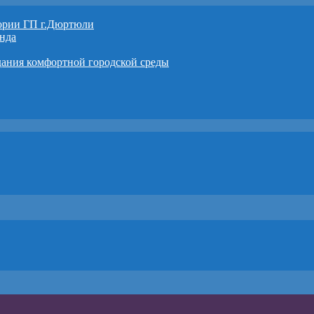
тории ГП г.Дюртюли
нда
дания комфортной городской среды