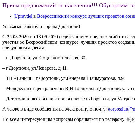
Прием предложений от населения!!! Обустроим го
Upravdel
в
Всероссийский конкурс лучших проектов созд
Уважаемые жители города Дюртюли!
С 25.08.2020 по 13.09.2020 ведется прием предложений от нас
участия во Всероссийском конкурсе лучших проектов создания
следующим адресам:
– г. Дюртюли, ул. Социалистическая, 30;
– г.Дюртюли, ул.Чеверева, д.41;
– ТЦ «Таныш»: г.Дюртюли, ул.Генерала Шаймуратова, д.9;
– Молодежный центра имени В.Н.Горшкова: г.Дюртюли, ул.Лени
– Детско-юношеская спортивная школа: г.Дюртюли, ул.Матросов
А также в виде сообщения на электронную почту:
gorposdurt@m
По всем интересующим вопросам обращаться по телефону: 8(347