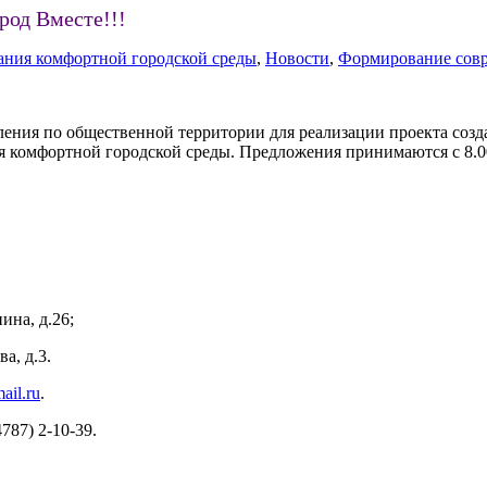
род Вместе!!!
ания комфортной городской среды
,
Новости
,
Формирование совр
еления по общественной территории для реализации проекта соз
 комфортной городской среды. Предложения принимаются с 8.00 
на, д.26;
а, д.3.
ail.ru
.
87) 2-10-39.