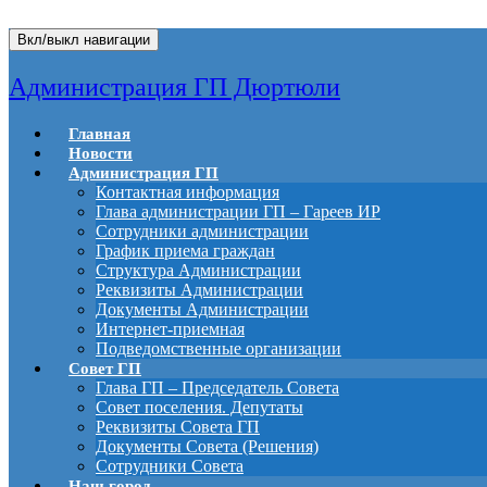
Вкл/выкл навигации
Администрация ГП Дюртюли
Главная
Новости
Администрация ГП
Контактная информация
Глава администрации ГП – Гареев ИР
Сотрудники администрации
График приема граждан
Структура Администрации
Реквизиты Администрации
Документы Администрации
Интернет-приемная
Подведомственные организации
Совет ГП
Глава ГП – Председатель Совета
Совет поселения. Депутаты
Реквизиты Совета ГП
Документы Совета (Решения)
Сотрудники Совета
Наш город