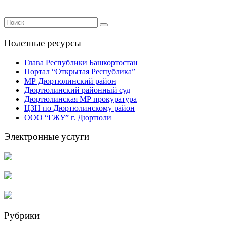
Полезные ресурсы
Глава Республики Башкортостан
Портал “Открытая Республика”
МР Дюртюлинский район
Дюртюлинский районный суд
Дюртюлинская МР прокуратура
ЦЗН по Дюртюлинскому район
ООО “ГЖУ” г. Дюртюли
Электронные услуги
Рубрики