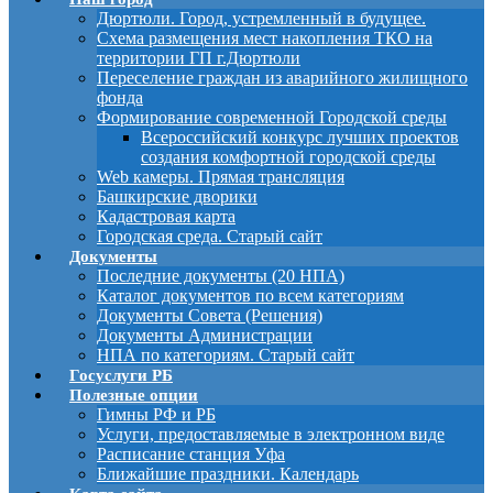
Дюртюли. Город, устремленный в будущее.
Схема размещения мест накопления ТКО на
территории ГП г.Дюртюли
Переселение граждан из аварийного жилищного
фонда
Формирование современной Городской среды
Всероссийский конкурс лучших проектов
создания комфортной городской среды
Web камеры. Прямая трансляция
Башкирские дворики
Кадастровая карта
Городская среда. Старый сайт
Документы
Последние документы (20 НПА)
Каталог документов по всем категориям
Документы Совета (Решения)
Документы Администрации
НПА по категориям. Старый сайт
Госуслуги РБ
Полезные опции
Гимны РФ и РБ
Услуги, предоставляемые в электронном виде
Расписание станция Уфа
Ближайшие праздники. Календарь