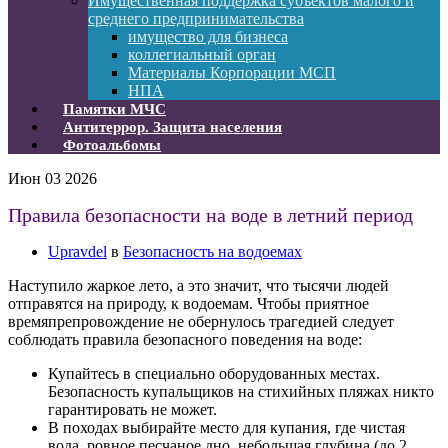
Имущественная поддержка субъектов малого и
среднего предпринимательства
имущество для бизнеса
коллегиальный орган
Материалы Корпорации МСП
НПА
Памятки МЧС
Антитеррор. Защита населения
Фотоальбомы
Июн
03
2026
Правила безопасности на воде в летний период
Upravdel
в
Безопасность на водоемах
Наступило жаркое лето, а это значит, что тысячи людей
отправятся на природу, к водоемам. Чтобы приятное
времяпрепровождение не обернулось трагедией следует
соблюдать правила безопасного поведения на воде:
Купайтесь в специально оборудованных местах.
Безопасность купальщиков на стихийных пляжах никто
гарантировать не может.
В походах выбирайте место для купания, где чистая
вода, ровное песчаное дно, небольшая глубина (до 2