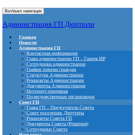
Вкл/выкл навигации
Администрация ГП Дюртюли
Главная
Новости
Администрация ГП
Контактная информация
Глава администрации ГП – Гареев ИР
Сотрудники администрации
График приема граждан
Структура Администрации
Реквизиты Администрации
Документы Администрации
Интернет-приемная
Подведомственные организации
Совет ГП
Глава ГП – Председатель Совета
Совет поселения. Депутаты
Реквизиты Совета ГП
Документы Совета (Решения)
Сотрудники Совета
Наш город