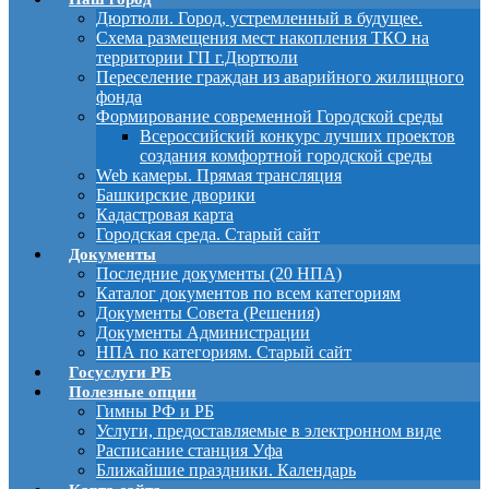
Дюртюли. Город, устремленный в будущее.
Схема размещения мест накопления ТКО на
территории ГП г.Дюртюли
Переселение граждан из аварийного жилищного
фонда
Формирование современной Городской среды
Всероссийский конкурс лучших проектов
создания комфортной городской среды
Web камеры. Прямая трансляция
Башкирские дворики
Кадастровая карта
Городская среда. Старый сайт
Документы
Последние документы (20 НПА)
Каталог документов по всем категориям
Документы Совета (Решения)
Документы Администрации
НПА по категориям. Старый сайт
Госуслуги РБ
Полезные опции
Гимны РФ и РБ
Услуги, предоставляемые в электронном виде
Расписание станция Уфа
Ближайшие праздники. Календарь