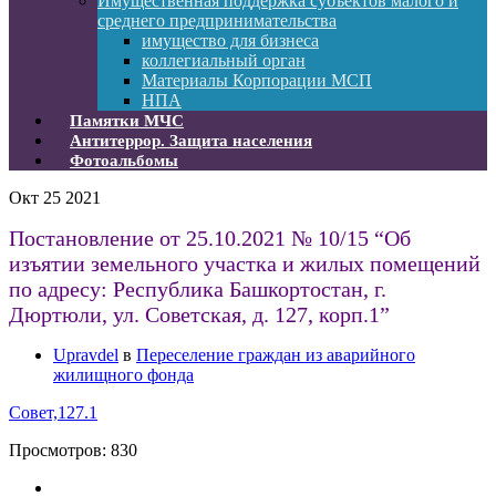
Имущественная поддержка субъектов малого и
среднего предпринимательства
имущество для бизнеса
коллегиальный орган
Материалы Корпорации МСП
НПА
Памятки МЧС
Антитеррор. Защита населения
Фотоальбомы
Окт
25
2021
Постановление от 25.10.2021 № 10/15 “Об
изъятии земельного участка и жилых помещений
по адресу: Республика Башкортостан, г.
Дюртюли, ул. Советская, д. 127, корп.1”
Upravdel
в
Переселение граждан из аварийного
жилищного фонда
Совет,127.1
Просмотров:
830