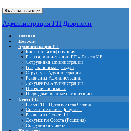
Вкл/выкл навигации
Администрация ГП Дюртюли
Главная
Новости
Администрация ГП
Контактная информация
Глава администрации ГП – Гареев ИР
Сотрудники администрации
График приема граждан
Структура Администрации
Реквизиты Администрации
Документы Администрации
Интернет-приемная
Подведомственные организации
Совет ГП
Глава ГП – Председатель Совета
Совет поселения. Депутаты
Реквизиты Совета ГП
Документы Совета (Решения)
Сотрудники Совета
Наш город