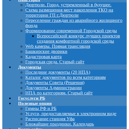
Дюртюли. Город, устремленный в будущее.
Схема размещения мест накопления ТКО на
территории ГП г.Дюртюли
Переселение граждан из аварийного жилищного
фонда
Формирование современной Городской среды
Всероссийский конкурс лучших проектов
создания комфортной городской среды
Web камеры. Прямая трансляция
Башкирские дворики
Кадастровая карта
Городская среда. Старый сайт
Документы
Последние документы (20 НПА)
Каталог документов по всем категориям
Документы Совета (Решения)
Документы Администрации
НПА по категориям. Старый сайт
Госуслуги РБ
Полезные опции
Гимны РФ и РБ
Услуги, предоставляемые в электронном виде
Расписание станция Уфа
Ближайшие праздники. Календарь