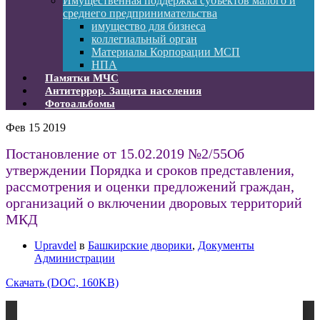
Имущественная поддержка субъектов малого и
среднего предпринимательства
имущество для бизнеса
коллегиальный орган
Материалы Корпорации МСП
НПА
Памятки МЧС
Антитеррор. Защита населения
Фотоальбомы
Фев
15
2019
Постановление от 15.02.2019 №2/55Об
утверждении Порядка и сроков представления,
рассмотрения и оценки предложений граждан,
организаций о включении дворовых территорий
МКД
Upravdel
в
Башкирские дворики
,
Документы
Администрации
Скачать (DOC, 160KB)