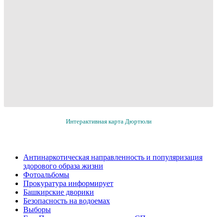
Интерактивная карта Дюртюли
Антинаркотическая направленность и популяризация
здорового образа жизни
Фотоальбомы
Прокуратура информирует
Башкирские дворики
Безопасность на водоемах
Выборы