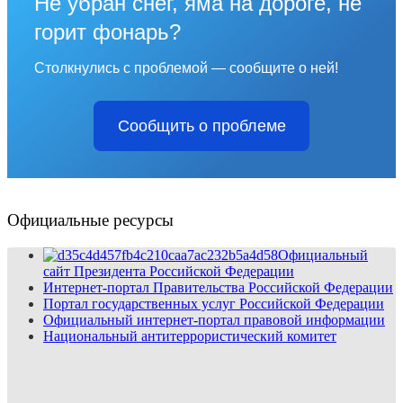
Не убран снег, яма на дороге, не
горит фонарь?
Столкнулись с проблемой — сообщите о ней!
Сообщить о проблеме
Официальные ресурсы
Официальный
сайт Президента Российской Федерации
Интернет-портал Правительства Российской Федерации
Портал государственных услуг Российской Федерации
Официальный интернет-портал правовой информации
Национальный антитеррористический комитет