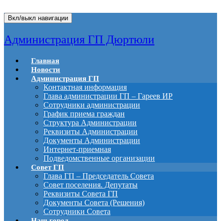
Вкл/выкл навигации
Администрация ГП Дюртюли
Главная
Новости
Администрация ГП
Контактная информация
Глава администрации ГП – Гареев ИР
Сотрудники администрации
График приема граждан
Структура Администрации
Реквизиты Администрации
Документы Администрации
Интернет-приемная
Подведомственные организации
Совет ГП
Глава ГП – Председатель Совета
Совет поселения. Депутаты
Реквизиты Совета ГП
Документы Совета (Решения)
Сотрудники Совета
Наш город