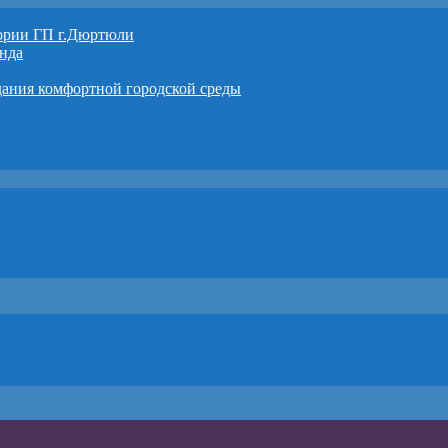
тории ГП г.Дюртюли
нда
дания комфортной городской среды