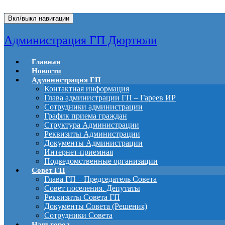
Вкл/выкл навигации
Администрация ГП Дюртюли
Главная
Новости
Администрация ГП
Контактная информация
Глава администрации ГП – Гареев ИР
Сотрудники администрации
График приема граждан
Структура Администрации
Реквизиты Администрации
Документы Администрации
Интернет-приемная
Подведомственные организации
Совет ГП
Глава ГП – Председатель Совета
Совет поселения. Депутаты
Реквизиты Совета ГП
Документы Совета (Решения)
Сотрудники Совета
Наш город