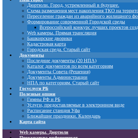
Дюртюли. Город, устремленный в будущее.
Схема размещения мест накопления ТКО на терри
Переселение граждан из аварийного жилищного фо
Формирование современной Городской среды
Всероссийский конкурс лучших проектов соз
Web камеры. Прямая трансляция
Башкирские дворики
Кадастровая карта
Городская среда. Старый сайт
Документы
Последние документы (20 НПА)
Каталог документов по всем категориям
Документы Совета (Решения)
Документы Администрации
НПА по категориям. Старый сайт
Госуслуги РБ
Полезные опции
Гимны РФ и РБ
Услуги, предоставляемые в электронном виде
Расписание станция Уфа
Ближайшие праздники. Календарь
Карта сайта
Web камеры. Дюртюли
Прокуратура информирует