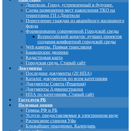
Дюртюли. Город, устремленный в будущее.
Схема размещения мест накопления ТКО на
территории ГП г.Дюртюли
Переселение граждан из аварийного жилищного
фонда
Формирование современной Городской среды
Всероссийский конкурс лучших проектов
создания комфортной городской среды
Web камеры. Прямая трансляция
Башкирские дворики
Кадастровая карта
Городская среда. Старый сайт
Документы
Последние документы (20 НПА)
Каталог документов по всем категориям
Документы Совета (Решения)
Документы Администрации
НПА по категориям. Старый сайт
Госуслуги РБ
Полезные опции
Гимны РФ и РБ
Услуги, предоставляемые в электронном виде
Расписание станция Уфа
Ближайшие праздники. Календарь