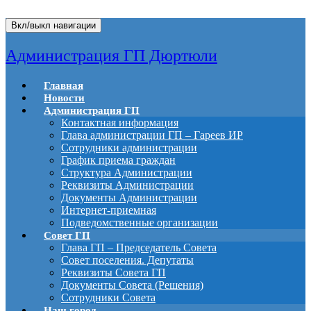
Вкл/выкл навигации
Администрация ГП Дюртюли
Главная
Новости
Администрация ГП
Контактная информация
Глава администрации ГП – Гареев ИР
Сотрудники администрации
График приема граждан
Структура Администрации
Реквизиты Администрации
Документы Администрации
Интернет-приемная
Подведомственные организации
Совет ГП
Глава ГП – Председатель Совета
Совет поселения. Депутаты
Реквизиты Совета ГП
Документы Совета (Решения)
Сотрудники Совета
Наш город