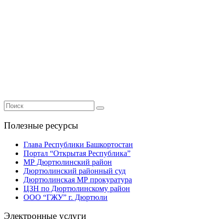
Полезные ресурсы
Глава Республики Башкортостан
Портал “Открытая Республика”
МР Дюртюлинский район
Дюртюлинский районный суд
Дюртюлинская МР прокуратура
ЦЗН по Дюртюлинскому район
ООО “ГЖУ” г. Дюртюли
Электронные услуги