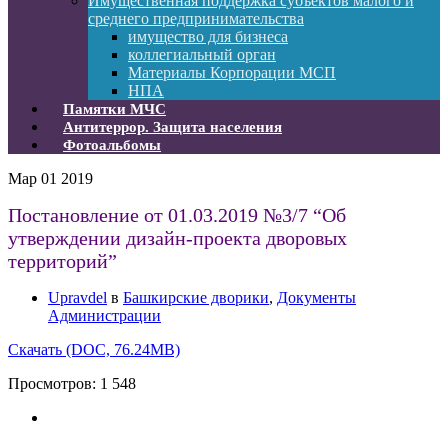
Имущественная поддержка субъектов малого и
среднего предпринимательства
имущество для бизнеса
коллегиальный орган
Материалы Корпорации МСП
НПА
Памятки МЧС
Антитеррор. Защита населения
Фотоальбомы
Мар
01
2019
Постановление от 01.03.2019 №3/7 “Об
утверждении дизайн-проекта дворовых
территорий”
Upravdel
в
Башкирские дворики
,
Документы
Администрации
Скачать (DOC, 76.24MB)
Просмотров:
1 548