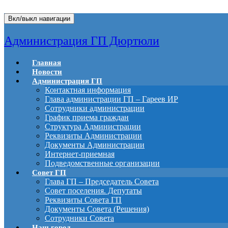
Вкл/выкл навигации
Администрация ГП Дюртюли
Главная
Новости
Администрация ГП
Контактная информация
Глава администрации ГП – Гареев ИР
Сотрудники администрации
График приема граждан
Структура Администрации
Реквизиты Администрации
Документы Администрации
Интернет-приемная
Подведомственные организации
Совет ГП
Глава ГП – Председатель Совета
Совет поселения. Депутаты
Реквизиты Совета ГП
Документы Совета (Решения)
Сотрудники Совета
Наш город