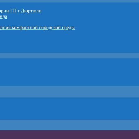
тории ГП г.Дюртюли
нда
дания комфортной городской среды