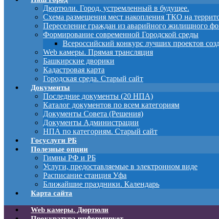
Дюртюли. Город, устремленный в будущее.
Схема размещения мест накопления ТКО на терри
Переселение граждан из аварийного жилищного фо
Формирование современной Городской среды
Всероссийский конкурс лучших проектов соз
Web камеры. Прямая трансляция
Башкирские дворики
Кадастровая карта
Городская среда. Старый сайт
Документы
Последние документы (20 НПА)
Каталог документов по всем категориям
Документы Совета (Решения)
Документы Администрации
НПА по категориям. Старый сайт
Госуслуги РБ
Полезные опции
Гимны РФ и РБ
Услуги, предоставляемые в электронном виде
Расписание станция Уфа
Ближайшие праздники. Календарь
Карта сайта
Web камеры. Дюртюли
Прокуратура информирует