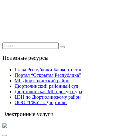
Полезные ресурсы
Глава Республики Башкортостан
Портал “Открытая Республика”
МР Дюртюлинский район
Дюртюлинский районный суд
Дюртюлинская МР прокуратура
ЦЗН по Дюртюлинскому район
ООО “ГЖУ” г. Дюртюли
Электронные услуги