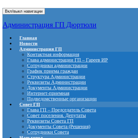
Вкл/выкл навигации
Администрация ГП Дюртюли
Главная
Новости
Администрация ГП
Контактная информация
Глава администрации ГП – Гареев ИР
Сотрудники администрации
График приема граждан
Структура Администрации
Реквизиты Администрации
Документы Администрации
Интернет-приемная
Подведомственные организации
Совет ГП
Глава ГП – Председатель Совета
Совет поселения. Депутаты
Реквизиты Совета ГП
Документы Совета (Решения)
Сотрудники Совета
Наш город