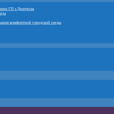
тории ГП г.Дюртюли
нда
дания комфортной городской среды