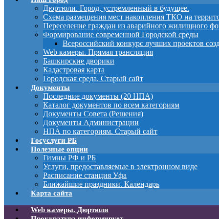
Дюртюли. Город, устремленный в будущее.
Схема размещения мест накопления ТКО на терри
Переселение граждан из аварийного жилищного фо
Формирование современной Городской среды
Всероссийский конкурс лучших проектов соз
Web камеры. Прямая трансляция
Башкирские дворики
Кадастровая карта
Городская среда. Старый сайт
Документы
Последние документы (20 НПА)
Каталог документов по всем категориям
Документы Совета (Решения)
Документы Администрации
НПА по категориям. Старый сайт
Госуслуги РБ
Полезные опции
Гимны РФ и РБ
Услуги, предоставляемые в электронном виде
Расписание станция Уфа
Ближайшие праздники. Календарь
Карта сайта
Web камеры. Дюртюли
Прокуратура информирует