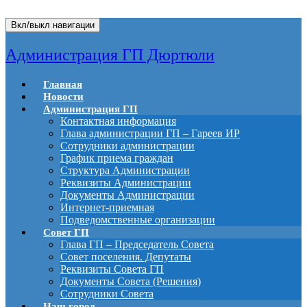
Вкл/выкл навигации
Администрация ГП Дюртюли
Главная
Новости
Администрация ГП
Контактная информация
Глава администрации ГП – Гареев ИР
Сотрудники администрации
График приема граждан
Структура Администрации
Реквизиты Администрации
Документы Администрации
Интернет-приемная
Подведомственные организации
Совет ГП
Глава ГП – Председатель Совета
Совет поселения. Депутаты
Реквизиты Совета ГП
Документы Совета (Решения)
Сотрудники Совета
Наш город