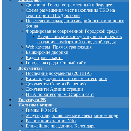
Дюртюли. Город, устремленный в будущее.
Схема размещения мест накопления ТКО на
территории ГП г.Дюртюли
Переселение граждан из аварийного жилищного
фонда
Формирование современной Городской среды
Всероссийский конкурс лучших проектов
создания комфортной городской среды
Web камеры. Прямая трансляция
Башкирские дворики
Кадастровая карта
Городская среда. Старый сайт
Документы
Последние документы (20 НПА)
Каталог документов по всем категориям
Документы Совета (Решения)
Документы Администрации
НПА по категориям. Старый сайт
Госуслуги РБ
Полезные опции
Гимны РФ и РБ
Услуги, предоставляемые в электронном виде
Расписание станция Уфа
Ближайшие праздники. Календарь