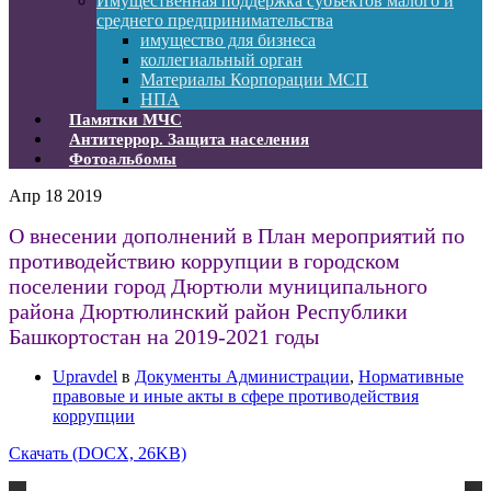
Имущественная поддержка субъектов малого и
среднего предпринимательства
имущество для бизнеса
коллегиальный орган
Материалы Корпорации МСП
НПА
Памятки МЧС
Антитеррор. Защита населения
Фотоальбомы
Апр
18
2019
О внесении дополнений в План мероприятий по
противодействию коррупции в городском
поселении город Дюртюли муниципального
района Дюртюлинский район Республики
Башкортостан на 2019-2021 годы
Upravdel
в
Документы Администрации
,
Нормативные
правовые и иные акты в сфере противодействия
коррупции
Скачать (DOCX, 26KB)