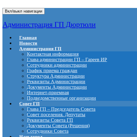
Вкл/выкл навигации
Администрация ГП Дюртюли
Главная
Новости
Администрация ГП
Контактная информация
Глава администрации ГП – Гареев ИР
Сотрудники администрации
График приема граждан
Структура Администрации
Реквизиты Администрации
Документы Администрации
Интернет-приемная
Подведомственные организации
Совет ГП
Глава ГП – Председатель Совета
Совет поселения. Депутаты
Реквизиты Совета ГП
Документы Совета (Решения)
Сотрудники Совета
Наш город