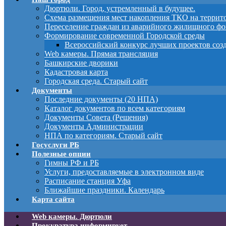
Дюртюли. Город, устремленный в будущее.
Схема размещения мест накопления ТКО на терри
Переселение граждан из аварийного жилищного фо
Формирование современной Городской среды
Всероссийский конкурс лучших проектов соз
Web камеры. Прямая трансляция
Башкирские дворики
Кадастровая карта
Городская среда. Старый сайт
Документы
Последние документы (20 НПА)
Каталог документов по всем категориям
Документы Совета (Решения)
Документы Администрации
НПА по категориям. Старый сайт
Госуслуги РБ
Полезные опции
Гимны РФ и РБ
Услуги, предоставляемые в электронном виде
Расписание станция Уфа
Ближайшие праздники. Календарь
Карта сайта
Web камеры. Дюртюли
Прокуратура информирует