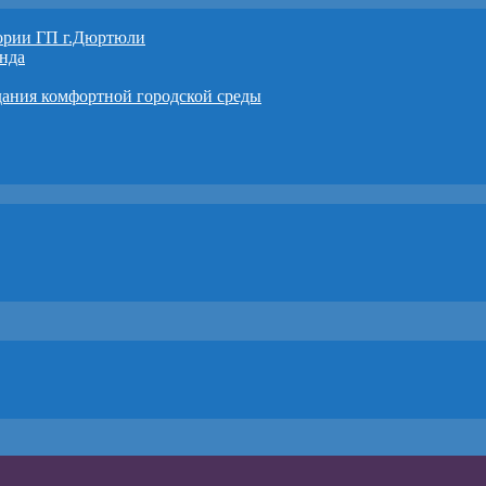
тории ГП г.Дюртюли
нда
дания комфортной городской среды