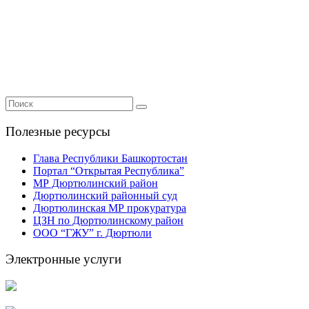
Полезные ресурсы
Глава Республики Башкортостан
Портал “Открытая Республика”
МР Дюртюлинский район
Дюртюлинский районный суд
Дюртюлинская МР прокуратура
ЦЗН по Дюртюлинскому район
ООО “ГЖУ” г. Дюртюли
Электронные услуги