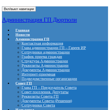
Вкл/выкл навигации
Администрация ГП Дюртюли
Главная
Новости
Администрация ГП
Контактная информация
Глава администрации ГП – Гареев ИР
Сотрудники администрации
График приема граждан
Структура Администрации
Реквизиты Администрации
Документы Администрации
Интернет-приемная
Подведомственные организации
Совет ГП
Глава ГП – Председатель Совета
Совет поселения. Депутаты
Реквизиты Совета ГП
Документы Совета (Решения)
Сотрудники Совета
Наш город