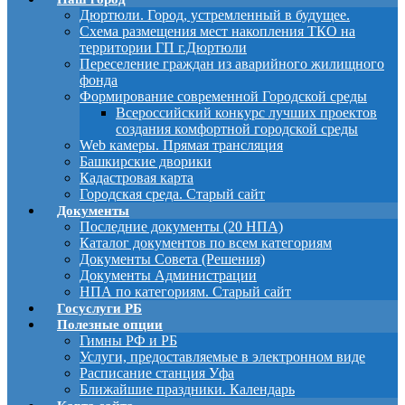
Дюртюли. Город, устремленный в будущее.
Схема размещения мест накопления ТКО на
территории ГП г.Дюртюли
Переселение граждан из аварийного жилищного
фонда
Формирование современной Городской среды
Всероссийский конкурс лучших проектов
создания комфортной городской среды
Web камеры. Прямая трансляция
Башкирские дворики
Кадастровая карта
Городская среда. Старый сайт
Документы
Последние документы (20 НПА)
Каталог документов по всем категориям
Документы Совета (Решения)
Документы Администрации
НПА по категориям. Старый сайт
Госуслуги РБ
Полезные опции
Гимны РФ и РБ
Услуги, предоставляемые в электронном виде
Расписание станция Уфа
Ближайшие праздники. Календарь