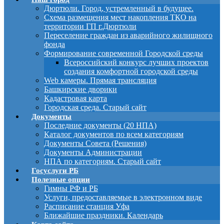
Дюртюли. Город, устремленный в будущее.
Схема размещения мест накопления ТКО на
территории ГП г.Дюртюли
Переселение граждан из аварийного жилищного
фонда
Формирование современной Городской среды
Всероссийский конкурс лучших проектов
создания комфортной городской среды
Web камеры. Прямая трансляция
Башкирские дворики
Кадастровая карта
Городская среда. Старый сайт
Документы
Последние документы (20 НПА)
Каталог документов по всем категориям
Документы Совета (Решения)
Документы Администрации
НПА по категориям. Старый сайт
Госуслуги РБ
Полезные опции
Гимны РФ и РБ
Услуги, предоставляемые в электронном виде
Расписание станция Уфа
Ближайшие праздники. Календарь