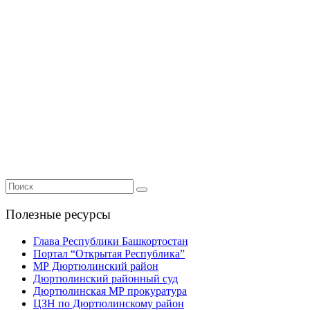
Полезные ресурсы
Глава Республики Башкортостан
Портал “Открытая Республика”
МР Дюртюлинский район
Дюртюлинский районный суд
Дюртюлинская МР прокуратура
ЦЗН по Дюртюлинскому район