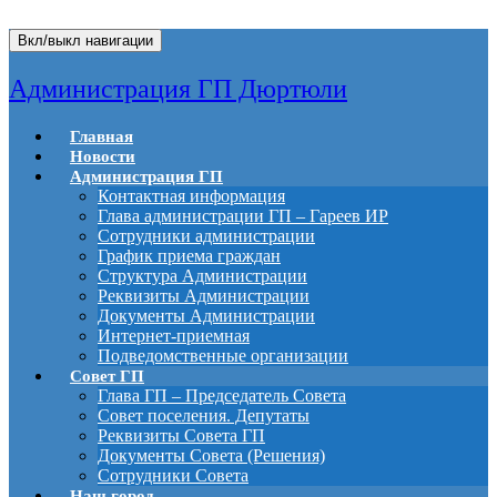
Вкл/выкл навигации
Администрация ГП Дюртюли
Главная
Новости
Администрация ГП
Контактная информация
Глава администрации ГП – Гареев ИР
Сотрудники администрации
График приема граждан
Структура Администрации
Реквизиты Администрации
Документы Администрации
Интернет-приемная
Подведомственные организации
Совет ГП
Глава ГП – Председатель Совета
Совет поселения. Депутаты
Реквизиты Совета ГП
Документы Совета (Решения)
Сотрудники Совета
Наш город