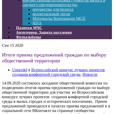
Имущественная поддержка субъектов малого и
среднего предпринимательства
имущество для бизнеса
коллегиальный орган
Материалы Корпорации МСП
НПА
Памятки МЧС
Антитеррор. Защита населения
Фотоальбомы
Сен
15
2020
Итоги приема предложений граждан по выбору
общественной территории
Upravdel
в
Всероссийский конкурс лучших проектов
создания комфортной городской среды
,
Новости
14.09.2020 состоялось заседание общественной комиссии по
подведению итогов приема предложений граждан по выбору
общественной территории для участия во Всероссийском
конкурсе лучших проектов создания комфортной городской
среды в малых городах и исторических поселениях
.
Прием
предложений проводился в пунктах приема предложений и в
социальной сети ВКонтакте на странице сообщества