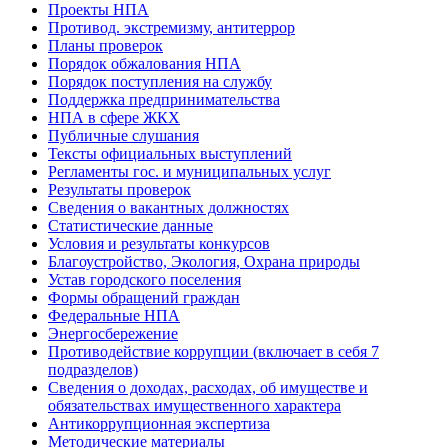
Проекты НПА
Противод. экстремизму, антитеррор
Планы проверок
Порядок обжалования НПА
Порядок поступления на службу
Поддержка предпринимательства
НПА в сфере ЖКХ
Публичные слушания
Тексты официальных выступлений
Регламенты гос. и муниципальных услуг
Результаты проверок
Сведения о вакантных должностях
Статистические данные
Условия и результаты конкурсов
Благоустройство, Экология, Охрана природы
Устав городского поселения
Формы обращений граждан
Федеральные НПА
Энергосбережение
Противодействие коррупции (включает в себя 7
подразделов)
Сведения о доходах, расходах, об имуществе и
обязательствах имущественного характера
Антикоррупционная экспертиза
Методические материалы