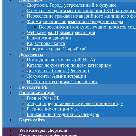
Дюртюли. Город, устремленный в будущее.
Схема размещения мест накопления ТКО на терри
Переселение граждан из аварийного жилищного фо
Формирование современной Городской среды
Всероссийский конкурс лучших проектов соз
Web камеры. Прямая трансляция
Башкирские дворики
Кадастровая карта
Городская среда. Старый сайт
Документы
Последние документы (20 НПА)
Каталог документов по всем категориям
Документы Совета (Решения)
Документы Администрации
НПА по категориям. Старый сайт
Госуслуги РБ
Полезные опции
Гимны РФ и РБ
Услуги, предоставляемые в электронном виде
Расписание станция Уфа
Ближайшие праздники. Календарь
Карта сайта
Web камеры. Дюртюли
Прокуратура информирует