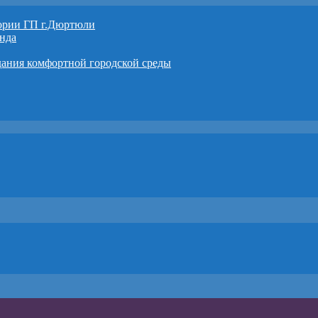
тории ГП г.Дюртюли
нда
дания комфортной городской среды