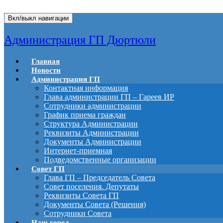
Вкл/выкл навигации
Администрация ГП Дюртюли
Главная
Новости
Администрация ГП
Контактная информация
Глава администрации ГП – Гареев ИР
Сотрудники администрации
График приема граждан
Структура Администрации
Реквизиты Администрации
Документы Администрации
Интернет-приемная
Подведомственные организации
Совет ГП
Глава ГП – Председатель Совета
Совет поселения. Депутаты
Реквизиты Совета ГП
Документы Совета (Решения)
Сотрудники Совета
Наш город