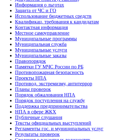
Информация о льготах
Защита от ЧС и ГО
Использование бюджетных средств
Квалификац. требования к кандидатам
Контактная информация
Местное самоуправление
Муниципальные программы
Муниципальная служба
Муниципальные услуги
Муниципальные заказы
Правопорядок
Памятки ГУ МЧС России по РБ
Противопожарная безопасность
Проекты НПА
Противод. экстремизму, антитеррор
Планы проверок
Порядок обжалования НПА
Порядок поступления на службу
Поддержка предпринимательства
НПА в сфере ЖКХ
Публичные слушания
Тексты официальных выступлений
Регламенты гос. и муниципальных услуг
Результаты проверок
Сведения о вакантных должностях