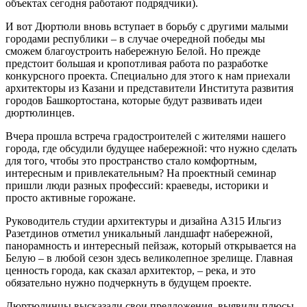
объектах сегодня работают подрядчики).
И вот Дюртюли вновь вступает в борьбу с другими малыми
городами республики – в случае очередной победы мы
сможем благоустроить набережную Белой. Но прежде
предстоит большая и кропотливая работа по разработке
конкурсного проекта. Специально для этого к нам приехали
архитекторы из Казани и представители Института развития
городов Башкортостана, которые будут развивать идеи
дюртюлинцев.
Вчера прошла встреча градостроителей с жителями нашего
города, где обсудили будущее набережной: что нужно сделать
для того, чтобы это пространство стало комфортным,
интересным и привлекательным? На проектный семинар
пришли люди разных профессий: краеведы, историки и
просто активные горожане.
Руководитель студии архитектуры и дизайна А315 Ильгиз
Разетдинов отметил уникальный ландшафт набережной,
панорамность и интересный пейзаж, который открывается на
Белую – в любой сезон здесь великолепное зрелище. Главная
ценность города, как сказал архитектор, – река, и это
обязательно нужно подчеркнуть в будущем проекте.
Дюртюлинцы высказали свои предложения, выявили плюсы