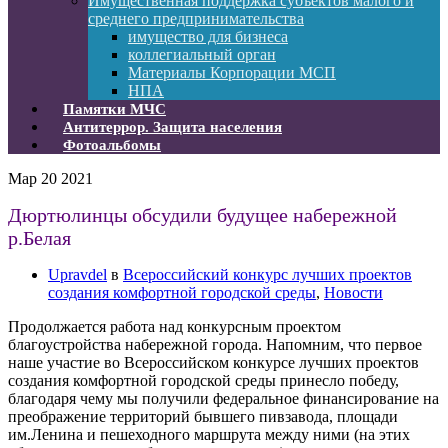
Имущественная поддержка субъектов малого и
среднего предпринимательства
имущество для бизнеса
коллегиальный орган
Материалы Корпорации МСП
НПА
Памятки МЧС
Антитеррор. Защита населения
Фотоальбомы
Мар
20
2021
Дюртюлинцы обсудили будущее набережной
р.Белая
Upravdel
в
Всероссийский конкурс лучших проектов
создания комфортной городской среды
,
Новости
Продолжается работа над конкурсным проектом
благоустройства набережной города. Напомним, что первое
наше участие во Всероссийском конкурсе лучших проектов
создания комфортной городской среды принесло победу,
благодаря чему мы получили федеральное финансирование на
преображение территорий бывшего пивзавода, площади
им.Ленина и пешеходного маршрута между ними (на этих