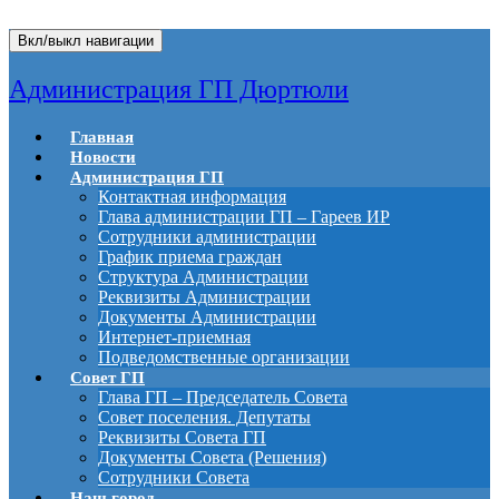
Вкл/выкл навигации
Администрация ГП Дюртюли
Главная
Новости
Администрация ГП
Контактная информация
Глава администрации ГП – Гареев ИР
Сотрудники администрации
График приема граждан
Структура Администрации
Реквизиты Администрации
Документы Администрации
Интернет-приемная
Подведомственные организации
Совет ГП
Глава ГП – Председатель Совета
Совет поселения. Депутаты
Реквизиты Совета ГП
Документы Совета (Решения)
Сотрудники Совета
Наш город