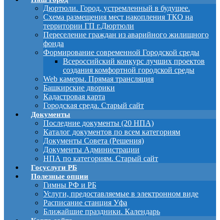
Дюртюли. Город, устремленный в будущее.
Схема размещения мест накопления ТКО на
территории ГП г.Дюртюли
Переселение граждан из аварийного жилищного
фонда
Формирование современной Городской среды
Всероссийский конкурс лучших проектов
создания комфортной городской среды
Web камеры. Прямая трансляция
Башкирские дворики
Кадастровая карта
Городская среда. Старый сайт
Документы
Последние документы (20 НПА)
Каталог документов по всем категориям
Документы Совета (Решения)
Документы Администрации
НПА по категориям. Старый сайт
Госуслуги РБ
Полезные опции
Гимны РФ и РБ
Услуги, предоставляемые в электронном виде
Расписание станция Уфа
Ближайшие праздники. Календарь