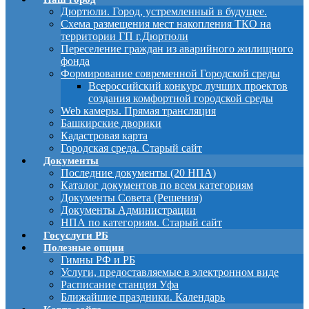
Дюртюли. Город, устремленный в будущее.
Схема размещения мест накопления ТКО на
территории ГП г.Дюртюли
Переселение граждан из аварийного жилищного
фонда
Формирование современной Городской среды
Всероссийский конкурс лучших проектов
создания комфортной городской среды
Web камеры. Прямая трансляция
Башкирские дворики
Кадастровая карта
Городская среда. Старый сайт
Документы
Последние документы (20 НПА)
Каталог документов по всем категориям
Документы Совета (Решения)
Документы Администрации
НПА по категориям. Старый сайт
Госуслуги РБ
Полезные опции
Гимны РФ и РБ
Услуги, предоставляемые в электронном виде
Расписание станция Уфа
Ближайшие праздники. Календарь