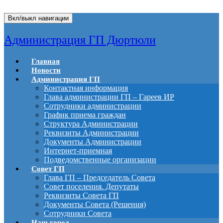
Вкл/выкл навигации
Администрация ГП Дюртюли
Главная
Новости
Администрация ГП
Контактная информация
Глава администрации ГП – Гареев ИР
Сотрудники администрации
График приема граждан
Структура Администрации
Реквизиты Администрации
Документы Администрации
Интернет-приемная
Подведомственные организации
Совет ГП
Глава ГП – Председатель Совета
Совет поселения. Депутаты
Реквизиты Совета ГП
Документы Совета (Решения)
Сотрудники Совета
Наш город