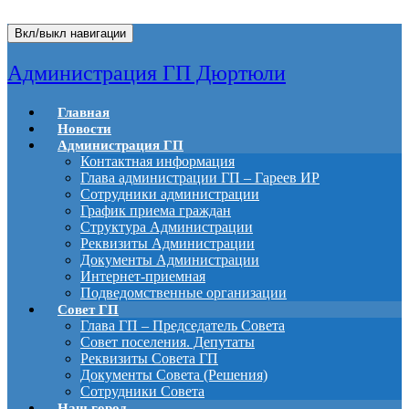
Вкл/выкл навигации
Администрация ГП Дюртюли
Главная
Новости
Администрация ГП
Контактная информация
Глава администрации ГП – Гареев ИР
Сотрудники администрации
График приема граждан
Структура Администрации
Реквизиты Администрации
Документы Администрации
Интернет-приемная
Подведомственные организации
Совет ГП
Глава ГП – Председатель Совета
Совет поселения. Депутаты
Реквизиты Совета ГП
Документы Совета (Решения)
Сотрудники Совета
Наш город