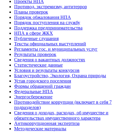
Проекты НПА
Противод. экстремизму, антитеррор
Планы проверок
Порядок обжалования НПА
Порядок поступления на службу
Поддержка предпринимательства
НПА в сфере ЖКХ
Публичные слушания
Тексты официальных выступлений
Регламенты гос. и муниципальных услуг
Результаты проверок
Сведения о вакантных должностях
Статистические данные
Условия и результаты конкурсов
Благоустройство, Экология, Охрана природы
Устав городского поселения
Формы обращений граждан
Федеральные НПА
Энергосбережение
Противодействие коррупции (включает в себя 7
подразделов)
Сведения о доходах, расходах, об имуществе и
обязательствах имущественного характера
Антикоррупционная экспертиза
Методические материалы