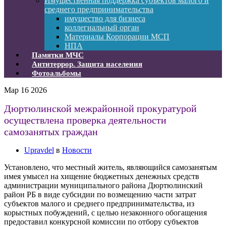
Имущественная поддержка субъектов малого и
среднего предпринимательства
имущество для бизнеса
коллегиальный орган
Материалы Корпорации МСП
НПА
Памятки МЧС
Антитеррор. Защита населения
Фотоальбомы
Мар
16
2026
Дюртюлинской межрайонной прокуратурой
осуществлена проверка деятельности
самозанятых граждан
Upravdel
в
Новости
Установлено, что местный житель, являющийся самозанятым
имея умысел на хищение бюджетных денежных средств
администрации муниципального района Дюртюлинский
район РБ в виде субсидии по возмещению части затрат
субъектов малого и среднего предпринимательства, из
корыстных побуждений, с целью незаконного обогащения
предоставил конкурсной комиссии по отбору субъектов