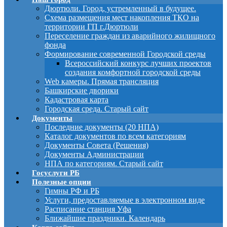
Дюртюли. Город, устремленный в будущее.
Схема размещения мест накопления ТКО на
территории ГП г.Дюртюли
Переселение граждан из аварийного жилищного
фонда
Формирование современной Городской среды
Всероссийский конкурс лучших проектов
создания комфортной городской среды
Web камеры. Прямая трансляция
Башкирские дворики
Кадастровая карта
Городская среда. Старый сайт
Документы
Последние документы (20 НПА)
Каталог документов по всем категориям
Документы Совета (Решения)
Документы Администрации
НПА по категориям. Старый сайт
Госуслуги РБ
Полезные опции
Гимны РФ и РБ
Услуги, предоставляемые в электронном виде
Расписание станция Уфа
Ближайшие праздники. Календарь