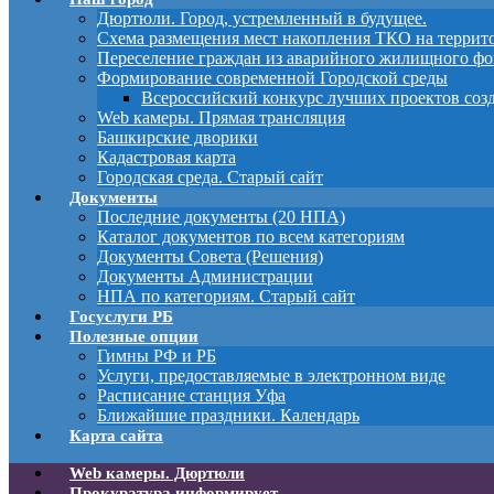
Дюртюли. Город, устремленный в будущее.
Схема размещения мест накопления ТКО на терри
Переселение граждан из аварийного жилищного фо
Формирование современной Городской среды
Всероссийский конкурс лучших проектов соз
Web камеры. Прямая трансляция
Башкирские дворики
Кадастровая карта
Городская среда. Старый сайт
Документы
Последние документы (20 НПА)
Каталог документов по всем категориям
Документы Совета (Решения)
Документы Администрации
НПА по категориям. Старый сайт
Госуслуги РБ
Полезные опции
Гимны РФ и РБ
Услуги, предоставляемые в электронном виде
Расписание станция Уфа
Ближайшие праздники. Календарь
Карта сайта
Web камеры. Дюртюли
Прокуратура информирует