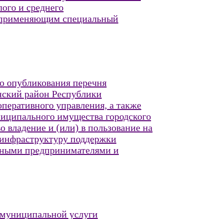
ого и среднего
и применяющим специальный
го опубликования перечня
нский район Республики
оперативного управления, а также
ниципального имущества городского
владение и (или) в пользование на
 инфраструктуру поддержки
льными предпринимателями и
 муниципальной услуги