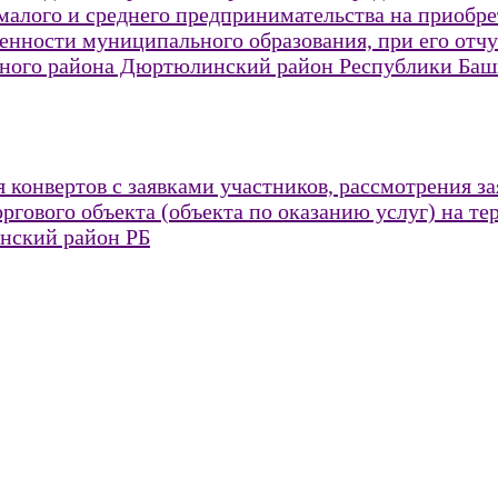
малого и среднего предпринимательства на приобр
енности муниципального образования, при его от
ьного района Дюртюлинский район Республики Баш
 конвертов с заявками участников, рассмотрения з
ргового объекта (объекта по оказанию услуг) на те
нский район РБ