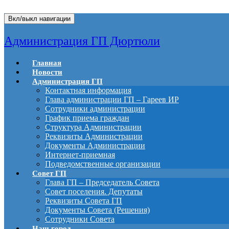
Вкл/выкл навигации
Администрация ГП Дюртюли
Главная
Новости
Администрация ГП
Контактная информация
Глава администрации ГП – Гареев ИР
Сотрудники администрации
График приема граждан
Структура Администрации
Реквизиты Администрации
Документы Администрации
Интернет-приемная
Подведомственные организации
Совет ГП
Глава ГП – Председатель Совета
Совет поселения. Депутаты
Реквизиты Совета ГП
Документы Совета (Решения)
Сотрудники Совета
Наш город