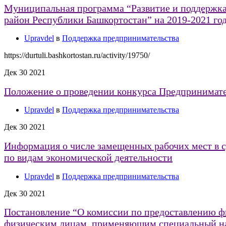
Муниципальная программа “Развитие и поддержка
район Республики Башкортостан” на 2019-2021 го
Upravdel
в
Поддержка предпринимательства
https://durtuli.bashkortostan.ru/activity/19750/
Дек
30
2021
Положение о проведении конкурса Предпринимател
Upravdel
в
Поддержка предпринимательства
Дек
30
2021
Информация о числе замещенных рабочих мест в су
по видам экономической деятельности
Upravdel
в
Поддержка предпринимательства
Дек
30
2021
Постановление “О комиссии по предоставлению фи
физическим лицам, применяющим специальный на