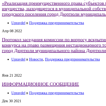
«Реализация преимущественного права субъектов 
имущества, находящегося в муниципальной собств
городского поселения город Дюртюли муниципал
Upravdel
в
Поддержка предпринимательства
Апр
08
2022
Протокол заседания комиссии по вопросу вскрытия
конкурса на право размещения нестационарного то
город Дюртюли муниципального района Дюртюли
Upravdel
в
Новости
,
Поддержка предпринимательства
Янв
21
2022
ИНФОРМАЦИОННОЕ СООБЩЕНИЕ
Upravdel
в
Поддержка предпринимательства
Дек
30
2021