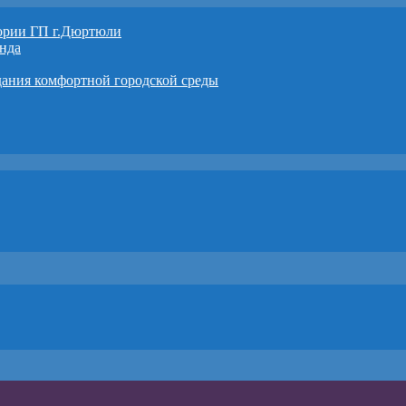
тории ГП г.Дюртюли
нда
дания комфортной городской среды