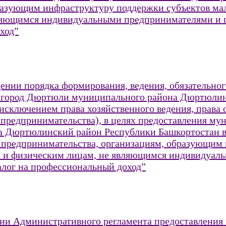
разующим инфраструктуру поддержки субъектов мал
вляющимся индивидуальными предпринимателями 
ход”
дении порядка формирования, ведения, обязательно
я город Дюртюли муниципального района Дюртюли
 исключением права хозяйственного ведения, права 
 предпринимательства), в целях предоставления му
 Дюртюлинский район Республики Башкортостан во 
о предпринимательства, организациям, образующим
ва и физическим лицам, не являющимся индивидуа
ог на профессиональный доход”
нии Административного регламента предоставления