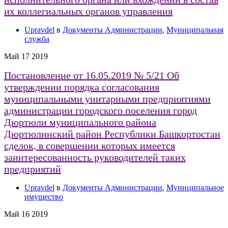
их коллегиальных органов управления
Upravdel
в
Документы Администрации
,
Муниципальная
служба
Май
17
2019
Постановление от 16.05.2019 № 5/21 Об
утверждении порядка согласования
муниципальными унитарными предприятиями
администрации городского поселения город
Дюртюли муниципального района
Дюртюлинский район Республики Башкортостан
сделок, в совершении которых имеется
заинтересованность руководителей таких
предприятий
Upravdel
в
Документы Администрации
,
Муниципальное
имущество
Май
16
2019