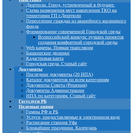
Дюртюли. Город, устремленный в будущее.
Схема размещения мест накопления ТКО на
территории ГП г.Дюртюли
Переселение граждан из аварийного жилищного
фонда
Формирование современной Городской среды
Всероссийский конкурс лучших проектов
создания комфортной городской среды
Web камеры. Прямая трансляция
Башкирские дворики
Кадастровая карта
Городская среда. Старый сайт
Документы
Последние документы (20 НПА)
Каталог документов по всем категориям
Документы Совета (Решения)
Документы Администрации
НПА по категориям. Старый сайт
Госуслуги РБ
Полезные опции
Гимны РФ и РБ
Услуги, предоставляемые в электронном виде
Расписание станция Уфа
Ближайшие праздники. Календарь