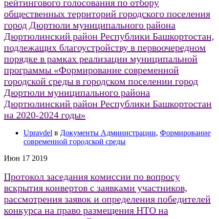
рейтингового голосования по отбору
общественных территорий городского поселения
город Дюртюли муниципального района
Дюртюлинский район Республики Башкортостан,
подлежащих благоустройству в первоочередном
порядке в рамках реализации муниципальной
программы «Формирование современной
городской среды в городском поселении город
Дюртюли муниципального района
Дюртюлинский район Республики Башкортостан
на 2020-2024 годы»
Upravdel
в
Документы Администрации
,
Формирование
современной городской среды
Июн
17
2019
Протокол заседания комиссии по вопросу
вскрытия конвертов с заявками участников,
рассмотрения заявок и определения победителей
конкурса на право размещения НТО на