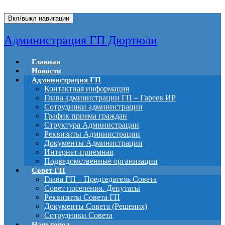
Вкл/выкл навигации
Администрация ГП Дюртюли
Главная
Новости
Администрация ГП
Контактная информация
Глава администрации ГП – Гареев ИР
Сотрудники администрации
График приема граждан
Структура Администрации
Реквизиты Администрации
Документы Администрации
Интернет-приемная
Подведомственные организации
Совет ГП
Глава ГП – Председатель Совета
Совет поселения. Депутаты
Реквизиты Совета ГП
Документы Совета (Решения)
Сотрудники Совета
Наш город