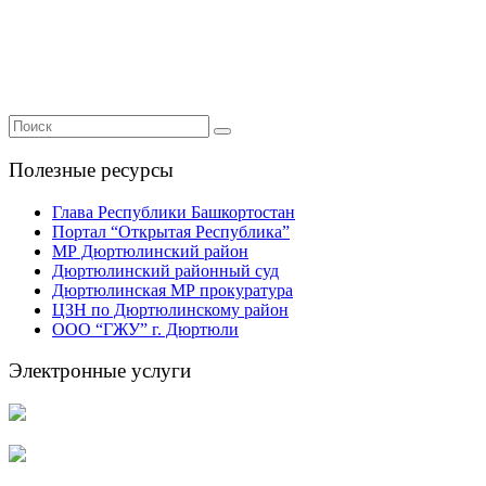
Полезные ресурсы
Глава Республики Башкортостан
Портал “Открытая Республика”
МР Дюртюлинский район
Дюртюлинский районный суд
Дюртюлинская МР прокуратура
ЦЗН по Дюртюлинскому район
ООО “ГЖУ” г. Дюртюли
Электронные услуги