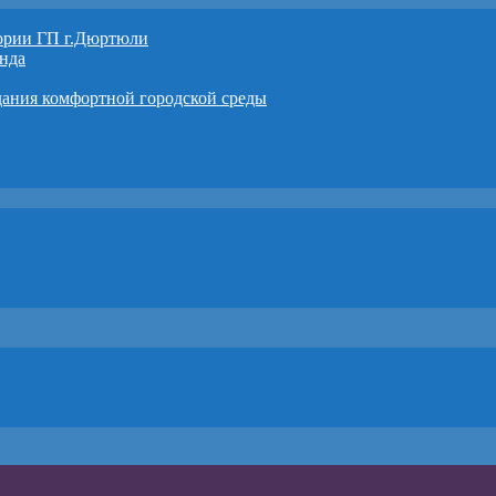
тории ГП г.Дюртюли
нда
дания комфортной городской среды