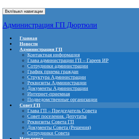
Вкл/выкл навигации
Администрация ГП Дюртюли
Главная
Новости
Администрация ГП
Контактная информация
Глава администрации ГП – Гареев ИР
Сотрудники администрации
График приема граждан
Структура Администрации
Реквизиты Администрации
Документы Администрации
Интернет-приемная
Подведомственные организации
Совет ГП
Глава ГП – Председатель Совета
Совет поселения. Депутаты
Реквизиты Совета ГП
Документы Совета (Решения)
Сотрудники Совета
Наш город