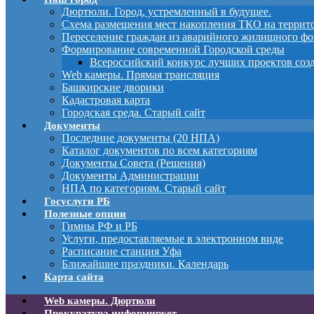
Дюртюли. Город, устремленный в будущее.
Схема размещения мест накопления ТКО на терри
Переселение граждан из аварийного жилищного фо
Формирование современной Городской среды
Всероссийский конкурс лучших проектов соз
Web камеры. Прямая трансляция
Башкирские дворики
Кадастровая карта
Городская среда. Старый сайт
Документы
Последние документы (20 НПА)
Каталог документов по всем категориям
Документы Совета (Решения)
Документы Администрации
НПА по категориям. Старый сайт
Госуслуги РБ
Полезные опции
Гимны РФ и РБ
Услуги, предоставляемые в электронном виде
Расписание станция Уфа
Ближайшие праздники. Календарь
Карта сайта
Web камеры. Дюртюли
Прокуратура информирует