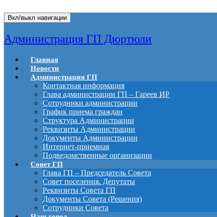
Вкл/выкл навигации
Администрация ГП Дюртюли
Главная
Новости
Администрация ГП
Контактная информация
Глава администрации ГП – Гареев ИР
Сотрудники администрации
График приема граждан
Структура Администрации
Реквизиты Администрации
Документы Администрации
Интернет-приемная
Подведомственные организации
Совет ГП
Глава ГП – Председатель Совета
Совет поселения. Депутаты
Реквизиты Совета ГП
Документы Совета (Решения)
Сотрудники Совета
Наш город