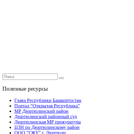
Полезные ресурсы
Глава Республики Башкортостан
Портал “Открытая Республика”
МР Дюртюлинский район
Дюртюлинский районный суд
Дюртюлинская МР прокуратура
ЦЗН по Дюртюлинскому район
ООО “ГЖУ” г. Дюртюли