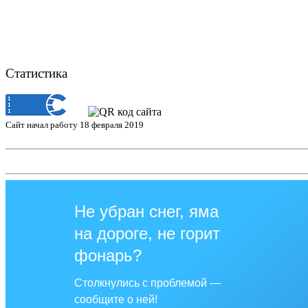
Статистика
Сайт начал работу 18 февраля 2019
Не убран снег, яма
на дороге, не горит
фонарь?
Столкнулись с проблемой —
сообщите о ней!