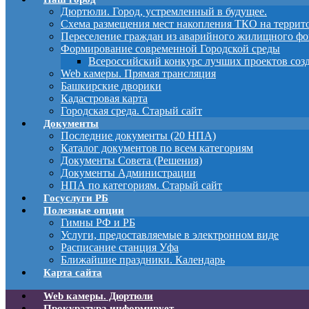
Дюртюли. Город, устремленный в будущее.
Схема размещения мест накопления ТКО на терри
Переселение граждан из аварийного жилищного фо
Формирование современной Городской среды
Всероссийский конкурс лучших проектов соз
Web камеры. Прямая трансляция
Башкирские дворики
Кадастровая карта
Городская среда. Старый сайт
Документы
Последние документы (20 НПА)
Каталог документов по всем категориям
Документы Совета (Решения)
Документы Администрации
НПА по категориям. Старый сайт
Госуслуги РБ
Полезные опции
Гимны РФ и РБ
Услуги, предоставляемые в электронном виде
Расписание станция Уфа
Ближайшие праздники. Календарь
Карта сайта
Web камеры. Дюртюли
Прокуратура информирует