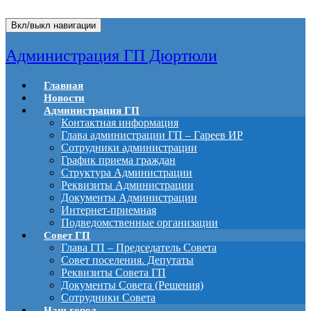
Вкл/выкл навигации
Администрация ГП Дюртюли
Главная
Новости
Администрация ГП
Контактная информация
Глава администрации ГП – Гареев ИР
Сотрудники администрации
График приема граждан
Структура Администрации
Реквизиты Администрации
Документы Администрации
Интернет-приемная
Подведомственные организации
Совет ГП
Глава ГП – Председатель Совета
Совет поселения. Депутаты
Реквизиты Совета ГП
Документы Совета (Решения)
Сотрудники Совета
Наш город