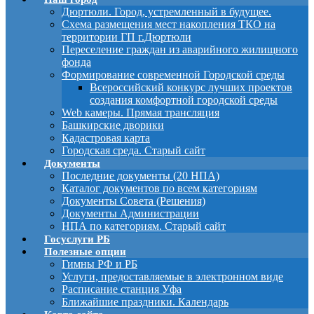
Дюртюли. Город, устремленный в будущее.
Схема размещения мест накопления ТКО на
территории ГП г.Дюртюли
Переселение граждан из аварийного жилищного
фонда
Формирование современной Городской среды
Всероссийский конкурс лучших проектов
создания комфортной городской среды
Web камеры. Прямая трансляция
Башкирские дворики
Кадастровая карта
Городская среда. Старый сайт
Документы
Последние документы (20 НПА)
Каталог документов по всем категориям
Документы Совета (Решения)
Документы Администрации
НПА по категориям. Старый сайт
Госуслуги РБ
Полезные опции
Гимны РФ и РБ
Услуги, предоставляемые в электронном виде
Расписание станция Уфа
Ближайшие праздники. Календарь