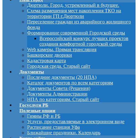
Дюртюли. Город, устремленный в будущее.
Схема размещения мест накопления ТКО на
территории ГП г.Дюртюли
Переселение граждан из аварийного жилищного
фонда
Формирование современной Городской среды
Всероссийский конкурс лучших проектов
создания комфортной городской среды
Web камеры. Прямая трансляция
Башкирские дворики
Кадастровая карта
Городская среда. Старый сайт
Документы
Последние документы (20 НПА)
Каталог документов по всем категориям
Документы Совета (Решения)
Документы Администрации
НПА по категориям. Старый сайт
Госуслуги РБ
Полезные опции
Гимны РФ и РБ
Услуги, предоставляемые в электронном виде
Расписание станция Уфа
Ближайшие праздники. Календарь