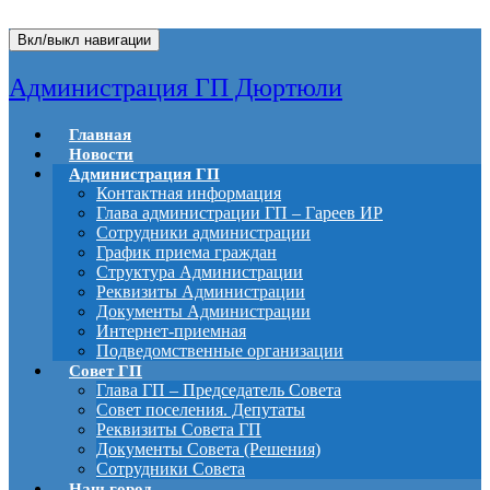
Вкл/выкл навигации
Администрация ГП Дюртюли
Главная
Новости
Администрация ГП
Контактная информация
Глава администрации ГП – Гареев ИР
Сотрудники администрации
График приема граждан
Структура Администрации
Реквизиты Администрации
Документы Администрации
Интернет-приемная
Подведомственные организации
Совет ГП
Глава ГП – Председатель Совета
Совет поселения. Депутаты
Реквизиты Совета ГП
Документы Совета (Решения)
Сотрудники Совета
Наш город