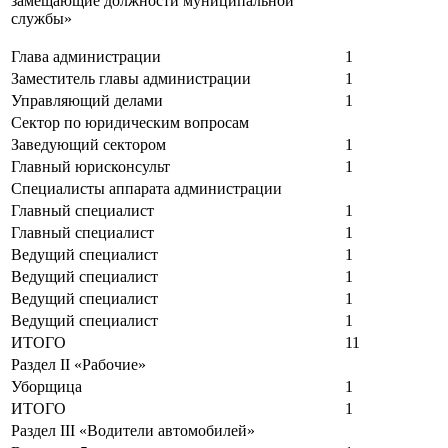
замещающие должности муниципальной
службы»
Глава администрации
1
Заместитель главы администрации
1
Управляющий делами
1
Сектор по юридическим вопросам
Заведующий сектором
1
Главный юрисконсульт
1
Специалисты аппарата администрации
Главный специалист
1
Главный специалист
1
Ведущий специалист
1
Ведущий специалист
1
Ведущий специалист
1
Ведущий специалист
1
ИТОГО
11
Раздел
II
«Рабочие»
Уборщица
1
ИТОГО
1
Раздел
III
«Водители автомобилей»