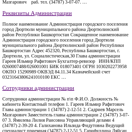
Мазгарович раб. тел. (34787) 3-07-07. …
Реквизиты Администрации
Полное наименование Администрация городского поселения
город Дюртюли муниципального района Дюртюлинский
район Республики Башкортостан Сокращенное наименование
Администрация городского поселения город Дюртюли
муниципального района Дюртюлинский район Республики
Башкортостан Адрес 452320, Республика Башкортостан, г.
Дюртюли, ул. Социалистическая,30 Глава администрации
Гареев Ильмир Рафитович Бухгалтер-ревизор ИНН/КПП
0260007488/026001001 БИК 018073401 ОГРН 1030202273958
ОКПО 15290989 ОКВЭД 84.11.34 Казначейский счет
03231643806241010100 ЕКС …
Сотрудники администрации
Сотрудники администрации № п\п Ф.И.О. Должность №
кабинета Контактный телефон 1. Гареев Ильмир Рафитович
Глава администрации 1 (34787) 2-12-51 2. Садриев Марсель
Мазгарович Заместитель главы администрации 2 (34787) 3-07-
07 3. Ямилева Лилия Раисовна Управляющий делами 4
(34787) 2-39-20 4. Галиханова Ильзида Фидутовна Ведущий
специалист приемная (34787) 2-12-51 5. Гарифуллина Ляйсан