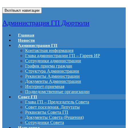
Вкл/выкл навигации
Администрация ГП Дюртюли
Главная
Новости
Администрация ГП
Контактная информация
Глава администрации ГП – Гареев ИР
Сотрудники администрации
График приема граждан
Структура Администрации
Реквизиты Администрации
Документы Администрации
Интернет-приемная
Подведомственные организации
Совет ГП
Глава ГП – Председатель Совета
Совет поселения. Депутаты
Реквизиты Совета ГП
Документы Совета (Решения)
Сотрудники Совета
Наш город