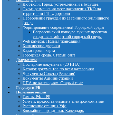
Дюртюли. Город, устремленный в будущее.
Схема размещения мест накопления ТКО на
территории ГП г.Дюртюли
Переселение граждан из аварийного жилищного
фонда
Формирование современной Городской среды
Всероссийский конкурс лучших проектов
создания комфортной городской среды
Web камеры. Прямая трансляция
Башкирские дворики
Кадастровая карта
Городская среда. Старый сайт
Документы
Последние документы (20 НПА)
Каталог документов по всем категориям
Документы Совета (Решения)
Документы Администрации
НПА по категориям. Старый сайт
Госуслуги РБ
Полезные опции
Гимны РФ и РБ
Услуги, предоставляемые в электронном виде
Расписание станция Уфа
Ближайшие праздники. Календарь