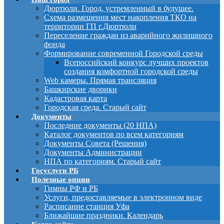
Дюртюли. Город, устремленный в будущее.
Схема размещения мест накопления ТКО на
территории ГП г.Дюртюли
Переселение граждан из аварийного жилищного
фонда
Формирование современной Городской среды
Всероссийский конкурс лучших проектов
создания комфортной городской среды
Web камеры. Прямая трансляция
Башкирские дворики
Кадастровая карта
Городская среда. Старый сайт
Документы
Последние документы (20 НПА)
Каталог документов по всем категориям
Документы Совета (Решения)
Документы Администрации
НПА по категориям. Старый сайт
Госуслуги РБ
Полезные опции
Гимны РФ и РБ
Услуги, предоставляемые в электронном виде
Расписание станция Уфа
Ближайшие праздники. Календарь