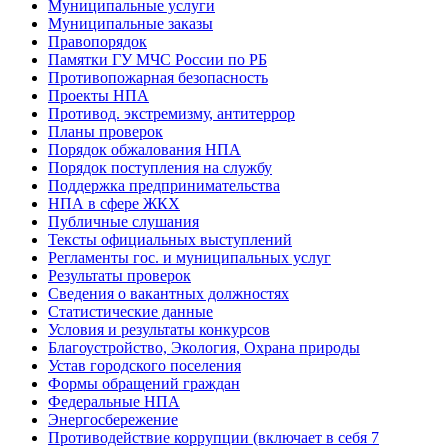
Муниципальные услуги
Муниципальные заказы
Правопорядок
Памятки ГУ МЧС России по РБ
Противопожарная безопасность
Проекты НПА
Противод. экстремизму, антитеррор
Планы проверок
Порядок обжалования НПА
Порядок поступления на службу
Поддержка предпринимательства
НПА в сфере ЖКХ
Публичные слушания
Тексты официальных выступлений
Регламенты гос. и муниципальных услуг
Результаты проверок
Сведения о вакантных должностях
Статистические данные
Условия и результаты конкурсов
Благоустройство, Экология, Охрана природы
Устав городского поселения
Формы обращений граждан
Федеральные НПА
Энергосбережение
Противодействие коррупции (включает в себя 7