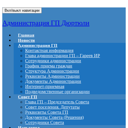
Вкл/выкл навигации
Администрация ГП Дюртюли
Главная
Новости
Администрация ГП
Контактная информация
Глава администрации ГП – Гареев ИР
Сотрудники администрации
График приема граждан
Структура Администрации
Реквизиты Администрации
Документы Администрации
Интернет-приемная
Подведомственные организации
Совет ГП
Глава ГП – Председатель Совета
Совет поселения. Депутаты
Реквизиты Совета ГП
Документы Совета (Решения)
Сотрудники Совета
Наш город