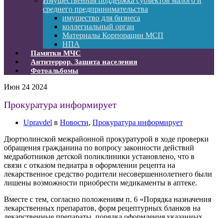
Имущественная поддержка субъектов малого и
среднего предпринимательства
имущество для бизнеса
коллегиальный орган
Материалы Корпорации МСП
НПА
Памятки МЧС
Антитеррор. Защита населения
Фотоальбомы
Июн
24
2024
Прокуратура информирует
Upravdel
в
Новости
,
Прокуратура информирует
Дюртюлинской межрайонной прокуратурой в ходе проверки
обращения гражданина по вопросу законности действий
медработников детской поликлиники установлено, что в
связи с отказом педиатра в оформлении рецепта на
лекарственное средство родители несовершеннолетнего были
лишены возможности приобрести медикаменты в аптеке.
Вместе с тем, согласно положениям п. 6 «Порядка назначения
лекарственных препаратов, форм рецептурных бланков на
лекарственные препараты, порядка оформления указанных