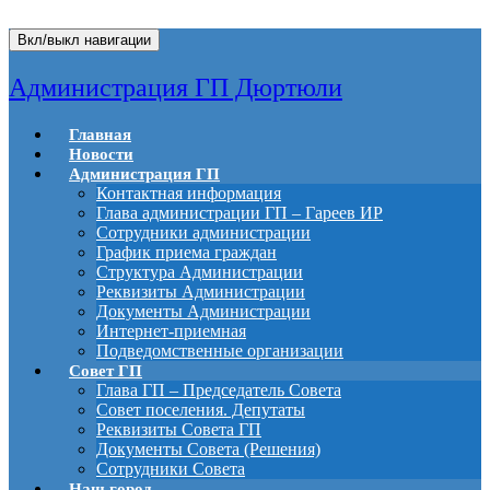
Вкл/выкл навигации
Администрация ГП Дюртюли
Главная
Новости
Администрация ГП
Контактная информация
Глава администрации ГП – Гареев ИР
Сотрудники администрации
График приема граждан
Структура Администрации
Реквизиты Администрации
Документы Администрации
Интернет-приемная
Подведомственные организации
Совет ГП
Глава ГП – Председатель Совета
Совет поселения. Депутаты
Реквизиты Совета ГП
Документы Совета (Решения)
Сотрудники Совета
Наш город