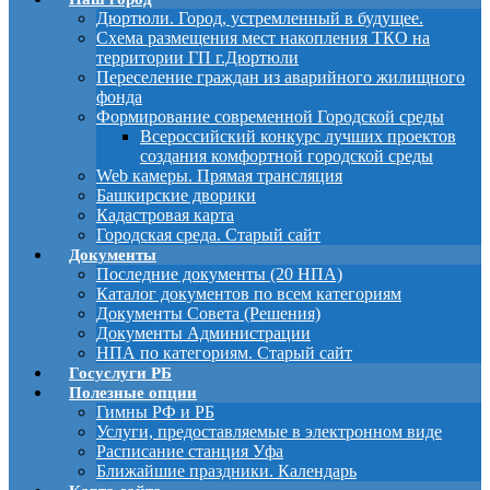
Дюртюли. Город, устремленный в будущее.
Схема размещения мест накопления ТКО на
территории ГП г.Дюртюли
Переселение граждан из аварийного жилищного
фонда
Формирование современной Городской среды
Всероссийский конкурс лучших проектов
создания комфортной городской среды
Web камеры. Прямая трансляция
Башкирские дворики
Кадастровая карта
Городская среда. Старый сайт
Документы
Последние документы (20 НПА)
Каталог документов по всем категориям
Документы Совета (Решения)
Документы Администрации
НПА по категориям. Старый сайт
Госуслуги РБ
Полезные опции
Гимны РФ и РБ
Услуги, предоставляемые в электронном виде
Расписание станция Уфа
Ближайшие праздники. Календарь