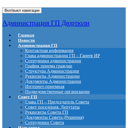
Вкл/выкл навигации
Администрация ГП Дюртюли
Главная
Новости
Администрация ГП
Контактная информация
Глава администрации ГП – Гареев ИР
Сотрудники администрации
График приема граждан
Структура Администрации
Реквизиты Администрации
Документы Администрации
Интернет-приемная
Подведомственные организации
Совет ГП
Глава ГП – Председатель Совета
Совет поселения. Депутаты
Реквизиты Совета ГП
Документы Совета (Решения)
Сотрудники Совета
Наш город