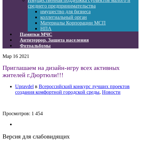
Имущественная поддержка субъектов малого и
среднего предпринимательства
имущество для бизнеса
коллегиальный орган
Материалы Корпорации МСП
НПА
Памятки МЧС
Антитеррор. Защита населения
Фотоальбомы
Мар
16
2021
Приглашаем на дизайн-игру всех активных
жителей г.Дюртюли!!!
Upravdel
в
Всероссийский конкурс лучших проектов
создания комфортной городской среды
,
Новости
Просмотров:
1 454
Версия для слабовидящих