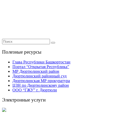
Полезные ресурсы
Глава Республики Башкортостан
Портал “Открытая Республика”
МР Дюртюлинский район
Дюртюлинский районный суд
Дюртюлинская МР прокуратура
ЦЗН по Дюртюлинскому район
ООО “ГЖУ” г. Дюртюли
Электронные услуги