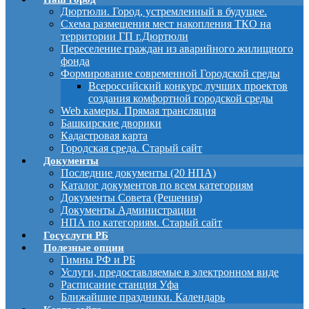
Дюртюли. Город, устремленный в будущее.
Схема размещения мест накопления ТКО на
территории ГП г.Дюртюли
Переселение граждан из аварийного жилищного
фонда
Формирование современной Городской среды
Всероссийский конкурс лучших проектов
создания комфортной городской среды
Web камеры. Прямая трансляция
Башкирские дворики
Кадастровая карта
Городская среда. Старый сайт
Документы
Последние документы (20 НПА)
Каталог документов по всем категориям
Документы Совета (Решения)
Документы Администрации
НПА по категориям. Старый сайт
Госуслуги РБ
Полезные опции
Гимны РФ и РБ
Услуги, предоставляемые в электронном виде
Расписание станция Уфа
Ближайшие праздники. Календарь