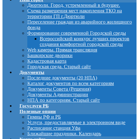
Дюртюли. Город, устремленный в будущее.
Схема размещения мест накопления ТКО на
территории ГП г.Дюртюли
Переселение граждан из аварийного жилищного
фонда
Формирование современной Городской среды
Всероссийский конкурс лучших проектов
создания комфортной городской среды
Web камеры. Прямая трансляция
Башкирские дворики
Кадастровая карта
Городская среда. Старый сайт
Документы
Последние документы (20 НПА)
Каталог документов по всем категориям
Документы Совета (Решения)
Документы Администрации
НПА по категориям. Старый сайт
Госуслуги РБ
Полезные опции
Гимны РФ и РБ
Услуги, предоставляемые в электронном виде
Расписание станция Уфа
Ближайшие праздники. Календарь