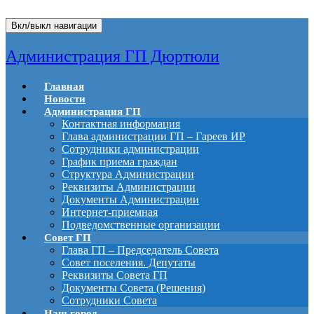
Вкл/выкл навигации
Администрация ГП Дюртюли
Главная
Новости
Администрация ГП
Контактная информация
Глава администрации ГП – Гареев ИР
Сотрудники администрации
График приема граждан
Структура Администрации
Реквизиты Администрации
Документы Администрации
Интернет-приемная
Подведомственные организации
Совет ГП
Глава ГП – Председатель Совета
Совет поселения. Депутаты
Реквизиты Совета ГП
Документы Совета (Решения)
Сотрудники Совета
Наш город